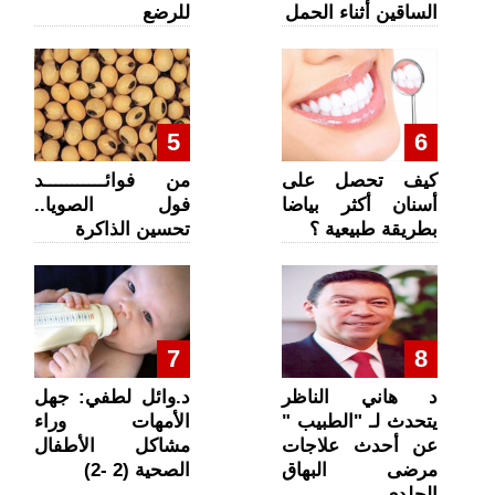
الساقين أثناء الحمل
للرضع
5
6
كيف تحصل على
من فوائـــــــــــد
أسنان أكثر بياضا
فول الصويا..
بطريقة طبيعية ؟
تحسين الذاكرة
7
8
د هاني الناظر
د.وائل لطفي: جهل
يتحدث لـ "الطبيب "
الأمهات وراء
عن أحدث علاجات
مشاكل الأطفال
مرضى البهاق
الصحية (2 -2)
الجلدي