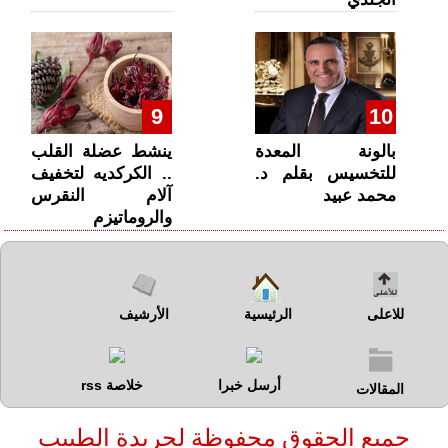
9
10
بالونة المعدة
ينشط عضلة القلب
للتخسيس بقلم د.
.. الكركديه لتخفيف
محمد عبيد
آلام النقرس
والروماتيزم
للاعلى
الرئيسية
الأرشيف
أرسل خبرا
خلاصة rss
المقالات
جميع الحقوق محفوظة لجريدة الطبيب