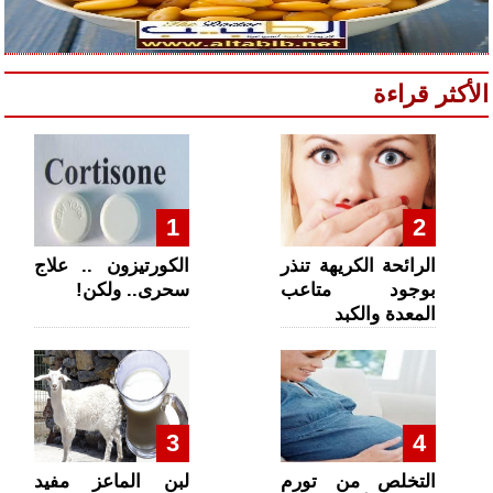
الأكثر قراءة
1
2
الرائحة الكريهة تنذر
الكورتيزون .. علاج
بوجود متاعب
سحرى.. ولكن!
المعدة والكبد
3
4
التخلص من تورم
لبن الماعز مفيد