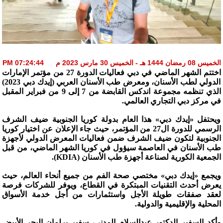
الخميس 08 رمضان 1444 هـ - الخميس 30 مارس 2023 م 07:24:44 PM
اختتم الشهر الماضي في دبي فعاليات الدورة 27 من مؤتمر الإمارات
الدولي لطب الأسنان، ومعرض طب الأسنان العربي (إيدك دبي 2023)
الذي تنظمه مجموعة اندكس القابضة من 7 إلى 9 من فبراير المقبل
في مركز دبي التجاري العالمي.
ويحتفل «إيدك دبي» هذا العام بدولة كوريا الجنوبية ضيف الشرف
الرسمي للدورة ال27 من المؤتمر، حيث جاء الإعلان عن اختيار كوريا
الجنوبية لتكون ضيف الشرف ضمن فعاليات المعرض الدولي لأجهزة
طب الأسنان في العاصمة سيؤول في كوريا الشهر الماضي، من قبل
الجمعية الكورية لصناعة أجهزة طب الأسنان (KDIA).
ويجمع «إيدك دبي» مختصي صحة الفم من جميع أنحاء العالم، حيث
يعرض أحدث التقنيات المبتكرة في القطاع، ويوفر للشركات فرصة
لعقد صفقات طويلة الأجل واستثمارات من أجل خدمة الأسواق
المحلية والإقليمية والدولية.
وأكد السفير الدكتور عبدالسلام المدني، سفير برلمان البحر الأبيض