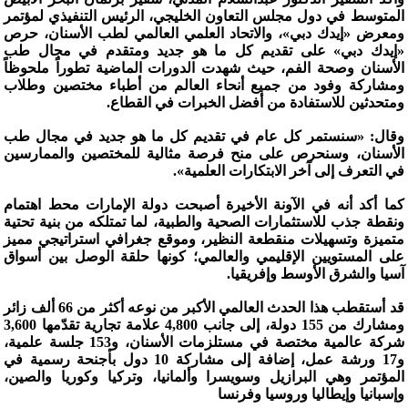
المتوسط في دول مجلس التعاون الخليجي، الرئيس التنفيذي لمؤتمر
ومعرض «إيدك دبي»، والاتحاد العلمي العالمي لطب الأسنان، حرص
«إيدك دبي» على تقديم كل ما هو جديد ومتقدم في مجال طب
الأسنان وصحة الفم، حيث شهدت الدورات الماضية تطوراً ملحوظاً
ومشاركة وفود من جميع أنحاء العالم من أطباء مختصين وطلاب
ومتحدثين للاستفادة من أفضل الخبرات في القطاع.
وقال: «سنستمر كل عام في تقديم كل ما هو جديد في مجال طب
الأسنان، وسنحرص على منح فرصة مثالية للمختصين والممارسين
في التعرف إلى آخر الابتكارات العلمية».
كما أكد أنه في الآونة الأخيرة أصبحت دولة الإمارات محط اهتمام
ونقطة جذب للاستثمارات الصحية والطبية، لما تمتلكه من بنية تحتية
متميزة وتسهيلات منقطعة النظير، وموقع جغرافي استراتيجي مميز
على المستويين الإقليمي والعالمي؛ كونها حلقة الوصل بين أسواق
آسيا والشرق الأوسط وإفريقيا.
قد أستقطب هذا الحدث العالمي الأكبر من نوعه أكثر من 66 ألف زائر
ومشارك من 155 دولة، إلى جانب 4,800 علامة تجارية تقدّمها 3,600
شركة عالمية مختصة في مستلزمات الأسنان، و153 جلسة علمية،
و17 ورشة عمل، إضافة إلى مشاركة 10 دول بأجنحة رسمية في
المؤتمر وهي البرازيل وسويسرا وألمانيا، وتركيا وكوريا والصين،
وإسبانيا وإيطاليا وروسيا وفرنسا