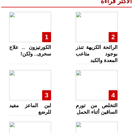
الأكثر قراءة
1
2
الرائحة الكريهة تنذر
الكورتيزون .. علاج
بوجود متاعب
سحرى.. ولكن!
المعدة والكبد
3
4
التخلص من تورم
لبن الماعز مفيد
الساقين أثناء الحمل
للرضع