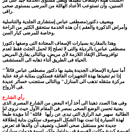
أحسنت هيئة الإسعاف تنفيذها ويظل مستوى الخدمة جيد على مر
السنين، وأن تستوعب الأعداد الهائلة من المرضى بمستوى صحى
راقى.
ويضيف دكتور(مصطفى عباس إستشارى الجلدية والتناسلية
وأمراض الذكورة والعقم ) أن هذه الخدمة ستحقق الكثير من الراحة
وخاصة للمرضى كبار السن.
وهذا بالمقارنة بسيارات الإسعاف المعتادة التى وصفها دكتور(
مصطفى عباس) بالرديئة والتى لا تصلح إلا لحمل الجثث فقط لعدم
توافروسائل الإنقاذ اللازمة لأى مريض، وبالتالى يفارق المريض
الحياة فى الطريق أثناء ذهابه الى المستشفى.
أما سيارة الإسعاف الجديدة يشيد بها دكتور مصطفى عباس قائلاً "
إذا تم تنفيذها بهذة التجهيزات الفائقة فستكون بمثابة غرفة عناية
مركزة متنقله تذهب الى المنازل" وبالتالى سنتجنب خسائر عديدة
فى الأرواح.
رأي الشارع
وفى هذا الصدد ذهبنا الى أخذ أراء البعض من الشارع المصرى الذى
يعنية تحسن الوضع الصحى بمصر فى المقام الأول حيث تروى لنا
الطالبة سهير عبد الرازق التى تبدى عن رأيها قائلة" أنا مؤيدة طبعاً
لهذة السيارة إذا تمت بهذا الشكل الموصوف ستكون بداية إنطلاقة
جديدة نحو مستقبل صحى أفضل، وتضيف أن والدها قد تعرض
لغيبوبة كبدية وكانت الغيبوبة فى بدايتها، ولكن لسوء خدمات سيارات