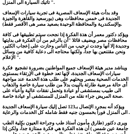
تأتيك السيارة الى المنزل ".
وقد بدأت هيئة الإسعاف المصرية فى تجربة سيارات الإسعاف
الجديدة فى خمس محافظات وهى (بورسعيد والقاهرة والجيزة
والإسكندرية والمحافظة الوحيدة بصعيد مصر هى الأقصر فقط).
ويؤكد دكتور معمر أن هذة الفكرة إذا نجحت سيتم تطبيقها فى كافة
محافظات مصر ويضيف قائلا "أن بالرغم من أن الفكرة فى بدايتها
وجديدة إلا أنها وجدت ترحيب من الناس وحازت على إعجاب الكثير،
ونحن مقتنعين بها جداً، ولكنها محتاجه الى دعاية كافية من وسائل
الإعلام ".
ويناشد مدير هيئة الإسعاف جميع المواطنين بضرورة تشجيع فكرة
سيارات الإسعاف الجديدة، لإنها تعد خطوة فى الإرتقاء بمستوى
الخدمات الصحية بمصر ويحثهم على طلب هذة الخدمة عند مواجهة
أى حالة مرضية طارئة بالبيت بدلاً من طلب سيارة خاصة والذهاب
الى طبيب بمستشفى أو عيادة وتحمل نفقات عالية وأعباء على
صحة المريض جراء نقله من المنزل للمستشفى أو عيادة خاصة.
ويؤكد أنه بمجرد الإتصال بـ123 تصل إليك سيارة الإسعاف الجديدة
الى المنزل فوراً بخمسون جنيه فقط شامله كل الخدمات والرعاية .
ويرى دكتور (طارق مأمون أستاذ طب وجراحة العيون بكلية الطب
جامعة عين شمس ) أن هذه الفكرة هي فكرة ممتازة جداً، ولكن إذا