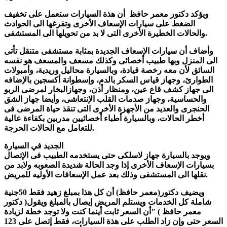
ويؤكد دكتور معمر حافظ أن هذة السيارات ستعمل على تخفيف
الضغط على سيارات الإسعاف الأخرى وتفرغها الى الحوادث
والحالات الخطيرة الأخرى التى لا بد من تحويلها الى المستشفى.
وأضاف أن سيارات الإسعاف الجديدة بمثابة مستشفى متنقل تأتى
الى المنزل وبها طبيب أخصائى وكذلك مسعف والمسعف هو نفسه
السائق لأن معه رخصة قيادة، وبالسيارة محاليل وريدية، وأمبولات
الطوارئ، وجهاز قياس السكر بالدم، وإسطوانة أكسجين بالإضافه
الى جهاز كشف قاع عين، ومنظار أذن، وجهازالبخار لمرضى الربو
والحساسية، وجهاز صدمات القلب الإنتعاشى، وأيضا جهاز الشق
الحنجرى والعديد من الأجهزة الأخرى التى تنقذ حياة المرضى فى
أخطر الحالات، وبالسيارة أطباء أخصائيين مدربين بكفاءة عالية
للتعامل مع الحالات الحرجة.
الجديد في السيارة
ويوجد بالسيارة جهاز لاسلكى حتى يستخدمه الطبيب فى الإتصال
بسيارات الإسعاف الأخرى إذا وجد الحالة شديدة الصعوبه ولابد من
نقلها الى المستشفى وذلك بعد عمل الإسعافات الأوليه للمريض.
ويضيف دكتور(معمر حافظ) أن كل هذا بمبلغ زهيد فقط 50جنية
شاملة كل الخدمات ويستلم المريض إيصال بالمبلغ ويقول( دكتور
معمر حافظ ) "أن السعر ثابت أينما كنت ولا توجد خطة لزيادة
السعر حتى وإن زاد الطلب على هذة السيارات، فقط إتصل على 123