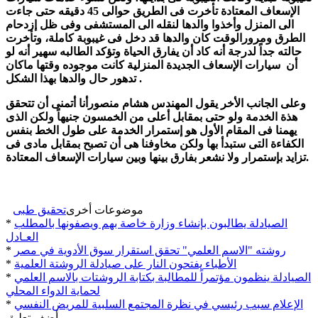
الإسعاف المعتادة تأخرت فى الطريق حوالى 45 دقيقه حتى جاءت
الى المنزل وأخذوا والدها لنقله الى المستشفى وفى ظل إزدحام
الطرق ومرورالوقت كان والدها قد دخل فى غيبوبة كاملة، وتأخرت
حالته جداً لدرجة أنه كاد أن يفارق الحياة وتؤكد الطالبه سهير أنه لو
أن سيارات الإسعاف الجديدة المنزلية كانت موجوده وقتها ماكان
تدهور حال والدها بهذا الشكل .
وعلى الجانب الأخر يقول المهندس هشام منصورأنا أتمنى أن تتحقق
هذة الخدمة ولو حتى بمقابل أعلى من الخمسون جنيهاً ولكن الذى
يهمنا فى المقام الأول هو إستمرار الخدمة على طول الخط بنفس
الكفاءة التى ستبدأ بها ولكن مخاوفنا هى أن تصبح بمقابل مادى فى
تزايد بإستمرار ولا نشعر بفارق بينها وبين سيارات الإسعاف المعتادة.
موضوعات أخرى
تحقيق طبى
الصيادلة يطالبون بإنشاء وزارة خاصة بهم ويصفونها بالمطلب
*
العـادل
روشته "الاسم العلمي" تحقق استقرار سوق الأدوية في مصر
*
الأطباء يفتحون النار على صيادلة الروشتة العلمية
*
الصيادلة ينظمون مؤتمراً للمطالبة بكتابة الروشتات بالاسم العلمي
*
لحماية الدواء المحلي
الإعلام سبب رئيسي في نظرة المجتمع السلبية للمريض النفسي
*
أضف تعليق