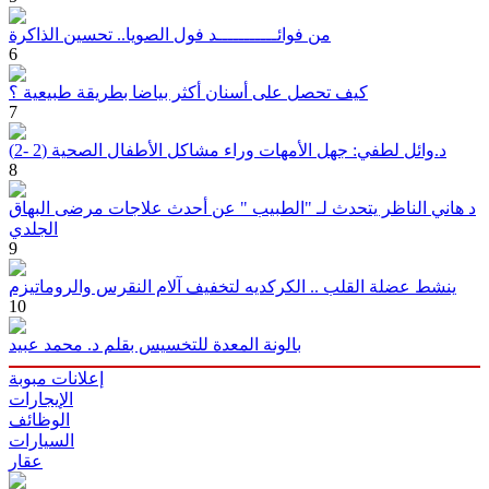
من فوائـــــــــــد فول الصويا.. تحسين الذاكرة
6
كيف تحصل على أسنان أكثر بياضا بطريقة طبيعية ؟
7
د.وائل لطفي: جهل الأمهات وراء مشاكل الأطفال الصحية (2 -2)
8
د هاني الناظر يتحدث لـ "الطبيب " عن أحدث علاجات مرضى البهاق
الجلدي
9
ينشط عضلة القلب .. الكركديه لتخفيف آلام النقرس والروماتيزم
10
بالونة المعدة للتخسيس بقلم د. محمد عبيد
إعلانات مبوبة
الإيجارات
الوظائف
السيارات
عقار