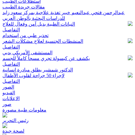
استطلاعات الطبيب
مقالات جريدة الطبيب
عبدالرحمن فتحي عبدالنعيم خبير تغذية علاجية بمركز سعود زايد
للدراسات البحثية بالوطن العربي
النباتات الطبية بديل آمن وفعال للعلاج
التفاصيل
تحذير طبي من إستخدام
المنشطات الجنسية لعلاج مشكلات الشعر
التفاصيل
المستشفى الأمريكي بدبي
يكشف عن كبسولة تجري مسحاً كاملاً للجسم
التفاصيل
الدكتور شمشير يطلق مبادرة إنسانية
لإجراء 50 جراحة لقلوب الأطفال
التفاصيل
الصور
الفيديو
الاعلانات
صور
معلومات طبية مصورة
رئيس التحرير
لصحة جيدة