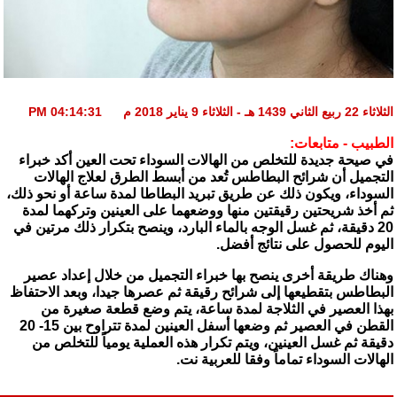
الثلاثاء 22 ربيع الثاني 1439 هـ - الثلاثاء 9 يناير 2018 م 04:14:31 PM
الطبيب - متابعات:
في صيحة جديدة للتخلص من الهالات السوداء تحت العين أكد خبراء
التجميل أن شرائح البطاطس تُعد من أبسط الطرق لعلاج الهالات
السوداء، ويكون ذلك عن طريق تبريد البطاطا لمدة ساعة أو نحو ذلك،
ثم أخذ شريحتين رقيقتين منها ووضعهما على العينين وتركهما لمدة
20 دقيقة، ثم غسل الوجه بالماء البارد، وينصح بتكرار ذلك مرتين في
اليوم للحصول على نتائج أفضل.
وهناك طريقة أخرى ينصح بها خبراء التجميل من خلال إعداد عصير
البطاطس بتقطيعها إلى شرائح رقيقة ثم عصرها جيدا، وبعد الاحتفاظ
بهذا العصير في الثلاجة لمدة ساعة، يتم وضع قطعة صغيرة من
القطن في العصير ثم وضعها أسفل العينين لمدة تتراوح بين 15- 20
دقيقة ثم غسل العينين، ويتم تكرار هذه العملية يومياً للتخلص من
الهالات السوداء تماماً وفقا للعربية نت.