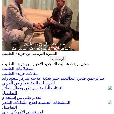
النشرة البريدية من جريدة الطبيب
سجل بريدك هنا ليصلك جديد الأخبار من جريدة الطبيب
استطلاعات الطبيب
مقالات جريدة الطبيب
عبدالرحمن فتحي عبدالنعيم خبير تغذية علاجية بمركز سعود زايد
للدراسات البحثية بالوطن العربي
النباتات الطبية بديل آمن وفعال للعلاج
التفاصيل
تحذير طبي من إستخدام
المنشطات الجنسية لعلاج مشكلات الشعر
التفاصيل
المستشفى الأمريكي بدبي