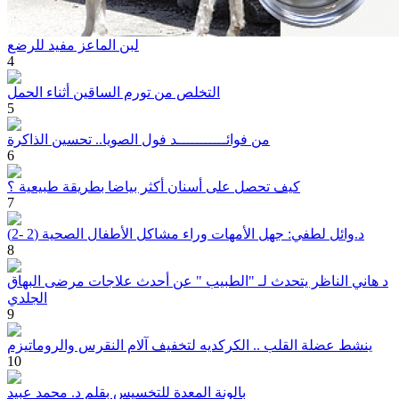
لبن الماعز مفيد للرضع
4
التخلص من تورم الساقين أثناء الحمل
5
من فوائـــــــــــد فول الصويا.. تحسين الذاكرة
6
كيف تحصل على أسنان أكثر بياضا بطريقة طبيعية ؟
7
د.وائل لطفي: جهل الأمهات وراء مشاكل الأطفال الصحية (2 -2)
8
د هاني الناظر يتحدث لـ "الطبيب " عن أحدث علاجات مرضى البهاق
الجلدي
9
ينشط عضلة القلب .. الكركديه لتخفيف آلام النقرس والروماتيزم
10
بالونة المعدة للتخسيس بقلم د. محمد عبيد