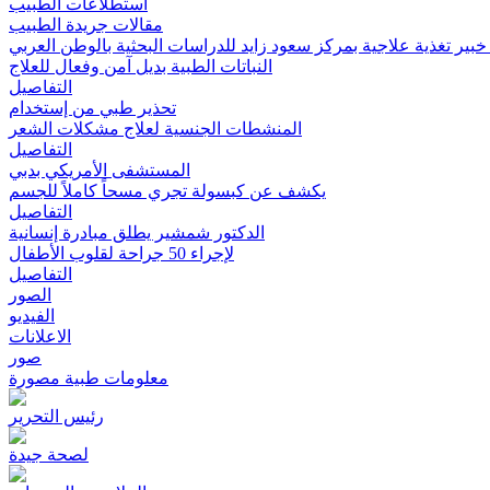
استطلاعات الطبيب
مقالات جريدة الطبيب
بير تغذية علاجية بمركز سعود زايد للدراسات البحثية بالوطن العربي
النباتات الطبية بديل آمن وفعال للعلاج
التفاصيل
تحذير طبي من إستخدام
المنشطات الجنسية لعلاج مشكلات الشعر
التفاصيل
المستشفى الأمريكي بدبي
يكشف عن كبسولة تجري مسحاً كاملاً للجسم
التفاصيل
الدكتور شمشير يطلق مبادرة إنسانية
لإجراء 50 جراحة لقلوب الأطفال
التفاصيل
الصور
الفيديو
الاعلانات
صور
معلومات طبية مصورة
رئيس التحرير
لصحة جيدة