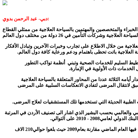
دبي- عبد الرحمن بدوي:
ر السياحـة العلاجيـة في الأردن فعالياته اليوم بمنطقة البحر الميت في المملكة الأردنية الهاشمية بمشاركة أكثر من 350 من الخبراء والمتخصصين والمهتمين بالسياحة العلاجية من ممثلي القطاع
لاجية من خلال الاطلاع على تجارب وخبرات الآخرين وتبادل الأفكار
ة العلاجية باتت تحظى باهتمام ودعم ورعاية كافة دول العالم.
طيط السليم للخدمات الصحية وتبني أنظمة تواكب التطور
لخدمات ذات الأولوية في الإمارة.
يامه الثلاثة عددا من المحاور المتعلقة بالسياحة العلاجية
سبق لانتقال المرضى لتفادي الانعكاسات السلبية على المرضى
لطبية الحديثة التي تستخدمها تلك المستشفيات لعلاج المرضى.
ي والعالمي بحسب البشير الذي اشار الى تصنيف الأردن في المرتبة
- 2010 على التوالي.
واستقبلت المستشفيات اعضاء في جمعية المستشفيات الخاصة وعددها42 مستشفى وحوالي240 الف مريض من 84 دولة جاءوا لتلقي العلاج فيها العام الماضي مقارنة بعام2009 حيث بلغوا حوالي210 الاف