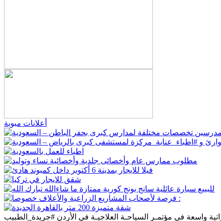
أعلانات مبوبة
تية واسعة في مؤتمـر السياحـة العلاجيـة في الأردن #جريدة_الطبيب