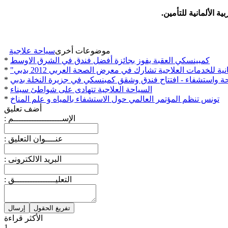
 الألمانية للتأمين.
موضوعات أخرى
سياحة علاجية
كمبينسكي العقبة يفوز بجائزة أفضل فندق في الشرق الاوسط
*
ية للخدمات العلاجية تشارك في معرض الصحة العربي 2012 بدبي
*
ة واستشفاء - افتتاح فندق وشقق كمبنسكي في جزيرة النخلة بدبي
*
السياحة العلاجية تتهادى على شواطئ سيناء
*
تونس تنظم المؤتمر العالمي حول الاستشفاء بالمياه و علم المناخ
*
أضف تعليق
: الإســـــــــــــــــــم
: عنــــوان التعليق
: البريد الالكترونى
: التعليــــــــــــــــق
الأكثر قراءة
1