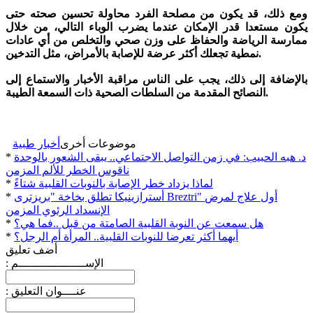
ومع ذلك، قد يكون من مصلحة الفرد محاولة تحسين صحته حتى
يكون مستعدا قدر الإمكان عندما يضرب الوباء التالي، من خلال
ممارسة الرياضة والحفاظ على وزن صحي والتخلص من أي عادات
نمطية تجعلك أكثر عرضة للإصابة بالأمراض، مثل التدخين.
بالإضافة إلى ذلك، يجب على الناس مراقبة الأخبار والاستماع إلى
النصائح المقدمة من السلطات الصحية ذات السمعة الطيبة.
موضوعات أخرى
أخبار طبية
د. هبه الحبيب: في زمن التواصل الاجتماعي.. يبقى الشعور بالوحدة
*
ناقوس الخطر للألم المزمن
لماذا يزداد خطر الإصابة بالنوبات القلبية شتاءً
*
أسترازينيكا تطلق بخاخة "بریزترى Breztri" أول علاج لمرض
*
الإنسداد الرئوي المزمن
هل سمعت عن النوبة القلبية الصامتة من قبل ..فما هي؟
*
أيهما أكثر تعرضا للنوبات القلبية.. المرأة أم الرجل؟
*
أضف تعليق
: الإســـــــــــــــــــم
: عنــــوان التعليق