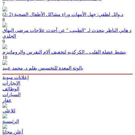
7
د.وائل لطفي: جهل الأمهات وراء مشاكل الأطفال الصحية (2 -2)
8
د هاني الناظر يتحدث لـ "الطبيب " عن أحدث علاجات مرضى البهاق
الجلدي
9
ينشط عضلة القلب .. الكركديه لتخفيف آلام النقرس والروماتيزم
10
بالونة المعدة للتخسيس بقلم د. محمد عبيد
إعلانات مبوبة
الإيجارات
الوظائف
السيارات
عقار
للاعلى
الرئيسية
أعلن مجانا