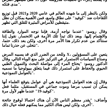
مدى فتكه".
ولكن بالنظر إلى ما شهده العالم في عامي 2020 و2021 قبل توزيع
اللقاحات ضد "كوفيد" على نطاق واسع، فمن الأهمية بمكان أن نظل
متيقظين للأمراض المثيرة للقلق التي تظهر.
وقال روسو: "عندما نواجه أزمة، فإننا نوجه الموارد والطاقة
والاهتمام إليها. وبعد ذلك تبدأ تلك الأزمة في الانحسار. نقول إننا
سنتأكد من عدم تكرار هذا الأمر مرة أخرى، ولكن بعد ذلك، حتما،
نتخلى عن حذرنا تماما".
وللحد من الضرر الذي قد يسببه المرض X، يتعين على المسؤولين
وصناع السياسات الاستمرار في التركيز على منع الوباء التالي. وقال
الدكتور روسو: "يحتاج المرء إلى مواصلة البحث والتمويل الطبي
الحيوي والحفاظ على استمرار ذلك فيما يتعلق ببيولوجيا ما نسميه
بالعوامل النموذجية".
وقال إن هذه العوامل النموذجية هي أي عوامل يتوقع العلماء أنها
يمكن أن تسبب مرضا وموت جماعي في المستقبل، مثلما فعل
"كوفيد-19" عندما ظهر لأول مرة.
وأضاف: "يقدر معظم الناس الآن أن هناك احتمالا لوقوع جائحة
أخرى، ولكن ليس هناك الكثير مما يمكنهم فعله حيال ذلك".