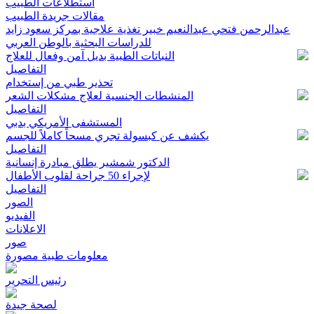
استطلاعات الطبيب
مقالات جريدة الطبيب
عبدالرحمن فتحي عبدالنعيم خبير تغذية علاجية بمركز سعود زايد
للدراسات البحثية بالوطن العربي
النباتات الطبية بديل آمن وفعال للعلاج
التفاصيل
تحذير طبي من إستخدام
المنشطات الجنسية لعلاج مشكلات الشعر
التفاصيل
المستشفى الأمريكي بدبي
يكشف عن كبسولة تجري مسحاً كاملاً للجسم
التفاصيل
الدكتور شمشير يطلق مبادرة إنسانية
لإجراء 50 جراحة لقلوب الأطفال
التفاصيل
الصور
الفيديو
الاعلانات
صور
معلومات طبية مصورة
رئيس التحرير
لصحة جيدة