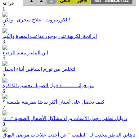
1
2
3
عدد الصفحات 347
ألاخير
التالى
قراءة
1
الكورتيزون .. علاج سحرى.. ولكن!
2
الرائحة الكريهة تنذر بوجود متاعب المعدة والكبد
3
لبن الماعز مفيد للرضع
4
التخلص من تورم الساقين أثناء الحمل
5
من فوائـــــــــــد فول الصويا.. تحسين الذاكرة
6
كيف تحصل على أسنان أكثر بياضا بطريقة طبيعية ؟
7
د.وائل لطفي: جهل الأمهات وراء مشاكل الأطفال الصحية (2 -2)
8
د هاني الناظر يتحدث لـ "الطبيب " عن أحدث علاجات مرضى البهاق