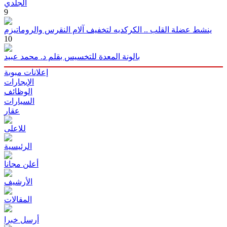
الجلدي
9
ينشط عضلة القلب .. الكركديه لتخفيف آلام النقرس والروماتيزم
10
بالونة المعدة للتخسيس بقلم د. محمد عبيد
إعلانات مبوبة
الإيجارات
الوظائف
السيارات
عقار
للاعلى
الرئيسية
أعلن مجانا
الأرشيف
المقالات
أرسل خبرا