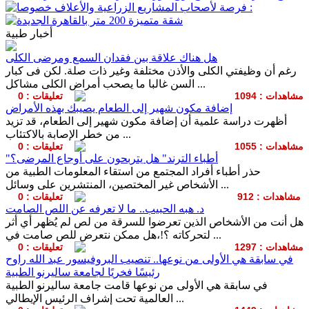
أخبار طبية
هل هناك علاقة بين فقدان السمع ومرضى الكلى
رغم أن وظيفتي الكلى والأذن مختلفة وغير ذات صلة. لكن فى كبار
السن غالبا ما يصحب أمراض الكلى مشاكل ...
مشاهدات : 1094
تعليقات : 0
إضافة مكون شهير إلى الطعام يصيبك بهذه الأمراض
أظهرت دراسة علمية أن إضافة مكون شهير إلى الطعام، قد تزيد
من خطر الإصابة بالاكتئاب ...
مشاهدات : 1055
تعليقات : 0
"أطباء الترند" هل يتربحون على أوجاع المرضى؟
حذر أطباء أفراد المجتمع من استقاء المعلومات الطبية من
الأشخاص غير المختصين، المنتشرين على وسائل ...
مشاهدات : 912
تعليقات : 0
د. هبه الحبيب.. ما لا تعرفه عن اللص الصامت
هل أنت من الأشخاص الذين تعرضوا للسرقة من لص لم يُظهر أي أثر
لتحركاته ؟!،هل ممكن نتعرض للص صامت في ...
مشاهدات : 1297
تعليقات : 0
في سابقة هي الأولى من نوعها.. تنصيب البروفيسور عبد الله راوح
رئيسًا فخريًا لجامعة ساليرنو الطبية
في سابقة هي الأولى من نوعها قامت جامعة ساليرنو الطبية
العالمية تحت إشراف الرئيس الإيطالي ...