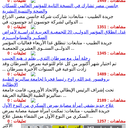
مشاهدات : 1449
تعليقات : 0
جانسن مصر تشارك في النسخة الثانية للمؤتمر العالمي للسكان
والصحة والتنمية البشرية
جريدة الطبيب - متابعات: شاركت شركة جانسن مصر، الذراع
الدوائي لشركة جونسون آند جونسون، في ...
مشاهدات : 1351
تعليقات : 0
غدا.. انطلاق المؤتمر الدولــى 20 للجمعيـة العربيـة لدراســة لأمراض
السكــر والميتابوليــــزم
جريدة الطبيب - متابعات: تنطلق غدا الأربعاء فعاليات المؤتمر
الدولــى السنــوى العشرين للجمعيـة ...
مشاهدات : 1345
تعليقات : 0
رحلة أمل مع سرطان الثدي.. بقلم د. هبه الحبيب
‫تم اختيار شهر أكتوبر من كل عام للتوعية بمرض السرطان وقد
زادت التوعية في السنوات الأخيرة بسرطان ...
مشاهدات : 1489
تعليقات : 0
بروفسور عبد الله راوح رئيسا فخريا لجامعة ساليرنو الطبية
الإيطالية
تحت إشراف الرئيس الإيطالي والاتحاد الأوروبي، قامت جامعة
ساليرنو الطبية الإيطالية العريقة، ...
مشاهدات : 2189
تعليقات : 0
علاج جديد يشفي امرأة مصابة بمرض السكري من النوع الأول
جريدة الطبيب - متابعات: تمكنت امرأة صينية مصابة بمرض
السكري من النوع الأول من الشفاء بفضل علاج ...
مشاهدات : 1257
تعليقات : 0
الأكثر