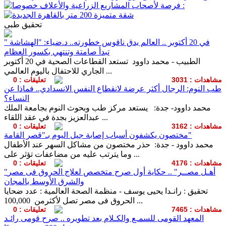
تحقيق طبى
في 20 أكتوبر .. العالم يدق ناقوس خطورته.. د.ضياء: "الهشاشة "
تبدأ صامتة وتنتهي بكسور العظام
الطبيب - محمد داوود تستعد القطاعات الصحية في 20 أكتوبر
الجاري للاحتفال باليوم العالمي ...
مشاهدات : 3031
تعليقات : 0
طب النوم: الرجال أكثر عرضة لانقطاع النفس الانسدادي.. فماذا عن
النساء؟
محمد داوود- جدة: يستعد مركز طب وبحوث النوم بجامعة الملك
عبدالعزيز بجدة في عقد اللقاء ...
مشاهدات : 3162
تعليقات : 0
مختصون يكشفون أسباب إصابة جيل اليوم بـ"قصر القامة"
محمد داوود - جدة: حذر مختصون من مشاكل السهر عند الأطفال
وما يترتب عليه من مضاعفات تؤثر على ...
مشاهدات : 4176
تعليقات : 0
"أهـل مصــر" .. حكاية أول صرح متخصص لعلاج الحروق فى مصر
والشرق الأوسط بالمجان
تحقيق : رانـدا يحيى يوسف - منظمة الصحة العالمية : عدد ضحايا
الحروق فى مصر تصل لأكثرمن 100,000 ...
مشاهدات : 7465
تعليقات : 0
المعهد القومى للسمـع والكـلام بعد تطويره .. صرح قومى رائـد