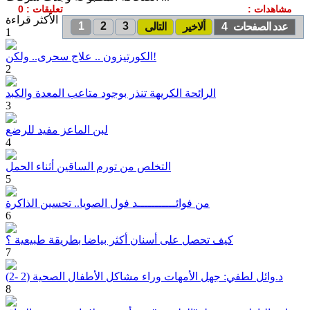
مشاهدات :
تعليقات : 0
الأكثر قراءة
41394
1
2
3
عدد الصفحات 4
ألاخير
التالى
1
الكورتيزون .. علاج سحرى.. ولكن!
2
الرائحة الكريهة تنذر بوجود متاعب المعدة والكبد
3
لبن الماعز مفيد للرضع
4
التخلص من تورم الساقين أثناء الحمل
5
من فوائـــــــــــد فول الصويا.. تحسين الذاكرة
6
كيف تحصل على أسنان أكثر بياضا بطريقة طبيعية ؟
7
د.وائل لطفي: جهل الأمهات وراء مشاكل الأطفال الصحية (2 -2)
8