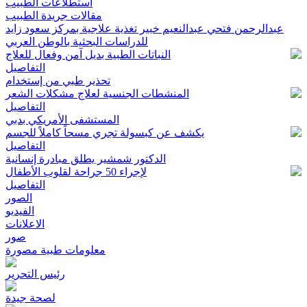
استطلاعات الطبيب
مقالات جريدة الطبيب
عبدالرحمن فتحي عبدالنعيم خبير تغذية علاجية بمركز سعود زايد
للدراسات البحثية بالوطن العربي
النباتات الطبية بديل آمن وفعال للعلاج
التفاصيل
تحذير طبي من إستخدام
المنشطات الجنسية لعلاج مشكلات الشعر
التفاصيل
المستشفى الأمريكي بدبي
يكشف عن كبسولة تجري مسحاً كاملاً للجسم
التفاصيل
الدكتور شمشير يطلق مبادرة إنسانية
لإجراء 50 جراحة لقلوب الأطفال
التفاصيل
الصور
الفيديو
الاعلانات
صور
معلومات طبية مصورة
رئيس التحرير
لصحة جيدة