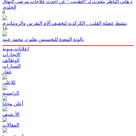
د هاني الناظر يتحدث لـ "الطبيب " عن أحدث علاجات مرضى البهاق
الجلدي
9
ينشط عضلة القلب .. الكركديه لتخفيف آلام النقرس والروماتيزم
10
بالونة المعدة للتخسيس بقلم د. محمد عبيد
إعلانات مبوبة
الإيجارات
الوظائف
السيارات
عقار
للاعلى
الرئيسية
أعلن مجانا
الأرشيف
المقالات