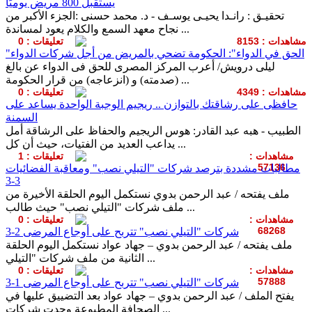
يستقبل 800 مريض يوميًا
تحقيـق : رانـدا يحيـى يوسـف - د. محمد حسنى :الجزء الأكبر من
نجاح معهد السمع والكلام يعود لمساندة ...
مشاهدات : 8153
تعليقات : 0
"الحق في الدواء": الحكومة تضحي بالمريض من أجل شركات الدواء
ليلى درويش/ أعرب المركز المصرى للحق فى الدواء عن بالغ
(صدمته) و (انزعاجه) من قرار الحكومة ...
مشاهدات : 4349
تعليقات : 0
حافظى على رشاقتك بالتوازن .. ريجيم الوجبة الواحدة يساعد على
السمنة
الطبيب - هبه عبد القادر: هوس الريجيم والحفاظ على الرشاقة أمل
يداعب العديد من الفتيات، حيث أن كل ...
مشاهدات :
تعليقات : 1
57136
مطالبات مشددة بترصد شركات "التيلي نصب" ومعاقبة الفضائيات
3-3
ملف يفتحه / عبد الرحمن بدوي نستكمل اليوم الحلقة الأخيرة من
ملف شركات "التيلي نصب" حيث طالب ...
مشاهدات :
تعليقات : 0
68268
شركات "التيلي نصب" تتربح على أوجاع المرضى 2-3
ملف يفتحه / عبد الرحمن بدوي – جهاد عواد نستكمل اليوم الحلقة
الثانية من ملف شركات "التيلي ...
مشاهدات :
تعليقات : 0
57888
شركات "التيلي نصب" تتربح على أوجاع المرضى 1-3
يفتح الملف / عبد الرحمن بدوي – جهاد عواد بعد التضييق عليها في
الصحافة المطبوعة وجدت شركات ...