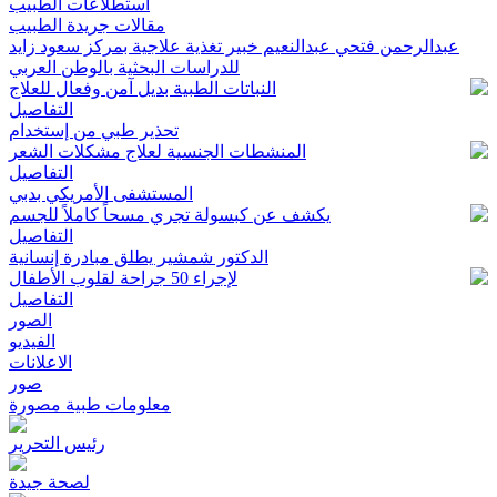
استطلاعات الطبيب
مقالات جريدة الطبيب
عبدالرحمن فتحي عبدالنعيم خبير تغذية علاجية بمركز سعود زايد
للدراسات البحثية بالوطن العربي
النباتات الطبية بديل آمن وفعال للعلاج
التفاصيل
تحذير طبي من إستخدام
المنشطات الجنسية لعلاج مشكلات الشعر
التفاصيل
المستشفى الأمريكي بدبي
يكشف عن كبسولة تجري مسحاً كاملاً للجسم
التفاصيل
الدكتور شمشير يطلق مبادرة إنسانية
لإجراء 50 جراحة لقلوب الأطفال
التفاصيل
الصور
الفيديو
الاعلانات
صور
معلومات طبية مصورة
رئيس التحرير
لصحة جيدة