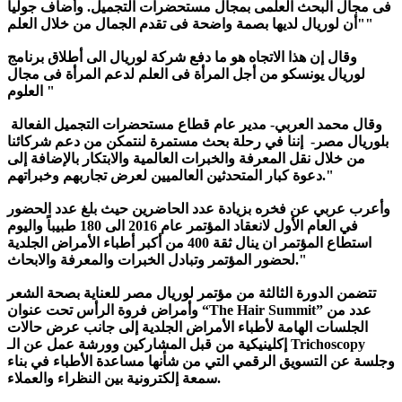
فى مجال البحث العلمى بمجال مستحضرات التجميل. وأضاف جوليا
"أن لوريال لديها بصمة واضحة فى تقدم الجمال من خلال العلم"
وقال إن هذا الاتجاه هو ما دفع شركة لوريال الى أطلاق برنامج
لوريال يونسكو من أجل المرأة فى العلم لدعم المرأة فى مجال
العلوم "
وقال محمد العربي- مدير عام قطاع مستحضرات التجميل الفعالة
بلوريال مصر- إننا في رحلة بحث مستمرة لنتمكن من دعم شركائنا
من خلال نقل المعرفة والخبرات العالمية والابتكار بالإضافة إلى
دعوة كبار المتحدثين العالميين لعرض تجاربهم وخبراتهم."
وأعرب عربي عن فخره بزيادة عدد الحاضرين حيث بلغ عدد الحضور
في العام الأول لانعقاد المؤتمر عام 2016 الى 180 طبيباً واليوم
استطاع المؤتمر ان ينال ثقة 400 من أكبر أطباء الأمراض الجلدية
لحضور المؤتمر وتبادل الخبرات والمعرفة والابحاث."
تتضمن الدورة الثالثة من مؤتمر لوريال مصر للعناية بصحة الشعر
وأمراض فروة الرأس تحت عنوان “The Hair Summit” عدد من
الجلسات الهامة لأطباء الأمراض الجلدية إلى جانب عرض حالات
إكلينيكية من قبل المشاركين وورشة عمل عن الـ Trichoscopy
وجلسة عن التسويق الرقمي التي من شأنها مساعدة الأطباء في بناء
سمعة إلكترونية بين النظراء والعملاء.