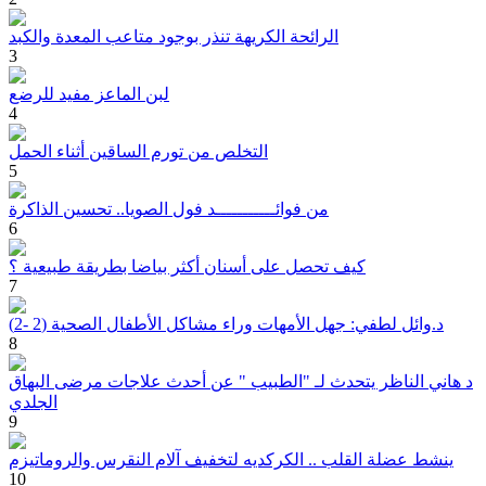
الرائحة الكريهة تنذر بوجود متاعب المعدة والكبد
3
لبن الماعز مفيد للرضع
4
التخلص من تورم الساقين أثناء الحمل
5
من فوائـــــــــــد فول الصويا.. تحسين الذاكرة
6
كيف تحصل على أسنان أكثر بياضا بطريقة طبيعية ؟
7
د.وائل لطفي: جهل الأمهات وراء مشاكل الأطفال الصحية (2 -2)
8
د هاني الناظر يتحدث لـ "الطبيب " عن أحدث علاجات مرضى البهاق
الجلدي
9
ينشط عضلة القلب .. الكركديه لتخفيف آلام النقرس والروماتيزم
10