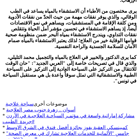
الإرهاب.
يرى مختصون من الأطباء أن الاستشفاء بالمياه يساعد في الطب
الوقائي، والذي يوفر نفقات مهمة من حيث الحدّ من نفقات الأدوية
ومن كلفة الإقامة في المستشفيات، ويساهم في نمو الاقتصادات
أيضاً، إذ يساهم الاستشفاء في تحسين مؤشر أمل الحياة وتتقلص
نفقات التداوي، ويندرج الاستشفاء بمياه البحر ضمن منظومة صحية
قوامها الوقاية خير من العلاج؛ لذلك يعتبر الاستشفاء بالمياه صمام
الأمان للسلامة الجسدية والراحة النفسية.
كما يرى الدكتور والخبير في العلاج بالمياه والتجميل محمد التليلي،
والذي قال في تصريحات خاصة إلى "العربي الجديد": "حان الوقت
للانتقال من التركيز على السياحة العادية إلى التركيز على السياحة
الطبية والاستشفائية التي تمثل سوقاً واعدة بل هي مستقبل السياحة
في تونس".
موضوعات أخرى
سياحة علاجية
أسوان .. زهرة جنوب مصر العلاجية
*
مشاركة إماراتية واسعة في مؤتمـر السياحـة العلاجيـة في الأردن
*
#جريدة_الطبيب
كمبينسكي العقبة يفوز بجائزة أفضل فندق في الشرق الاوسط
*
"جامس "الألمانية للخدمات العلاجية تشارك في معرض الصحة
*