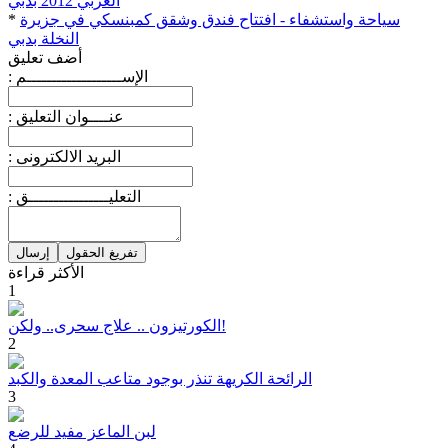
العربي 2012 بدبي
سياحة واستشفاء - افتتاح فندق وشقق كمبنسكي في جزيرة
*
النخلة بدبي
أضف تعليق
: الإســـــــــــــــــــم
: عنــــوان التعليق
: البريد الالكترونى
: التعليــــــــــــــــق
الأكثر قراءة
1
الكورتيزون .. علاج سحرى.. ولكن!
2
الرائحة الكريهة تنذر بوجود متاعب المعدة والكبد
3
لبن الماعز مفيد للرضع