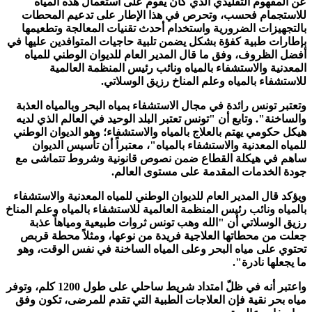
عن المفهوم التقليدي الذي كان يقوم على استعمال هذه المياه
للاستجمام فحسب، وتحرص في هذا الإطار على تدعيم المحطات
بالتجهيزات الضرورية واستخدام أحدث تقنيات المعالجة وتطعيمها
بإطارات طبية كفؤة بشكل يضمن تلبية حاجيات المتوافدين عليها في
أفضل الظروف، وفق ما قال المدير العام للديوان الوطني للمياه
المعدنية والاستشفاء بالمياه ونائب رئيس المنظمة العالمية
للاستشفاء بالمياه وعلم المناخ رزيق الوسلاتي.
وتعتبر تونس رائدة في مجال الاستشفاء بمياه البحر وبالمياه العذبة
والساخنة". وتابع أن "تونس تعتبر البلد الوحيد في العالم الذي لديه
هيكل حكومي يهتم بالعلاج بالمياه والاستشفاء؛ وهو الديوان الوطني
للمياه المعدنية والاستشفاء بالمياه"، معتبراً أن تأسيس الديوان
ساهم في هيكلة القطاع ضمن نصوص قانونية وشروط تتماشى مع
جودة الخدمات المقدمة على مستوى العالم.
ويؤكد قال المدير العام للديوان الوطني للمياه المعدنية والاستشفاء
بالمياه ونائب رئيس المنظمة العالمية للاستشفاء بالمياه وعلم المناخ
رزيق الوسلاتي أن "الله وهب تونس ثروات طبيعية ومياهاً عذبة
جعلت من محطاتها العلاجية فريدة من نوعها، ومثلاً محطة قربص
تحتوي على مياه البحر وعلى المياه الساخنة في نفس الوقت، وهو
ما يجعلها نادرة".
واعتبر أنه في ظلّ امتداد شريط ساحلي على طول 1200 كلم، وتوفر
مياه بحر نقية فإن العلاجات الطبية التي تقدم للمرضى، تكون وفق