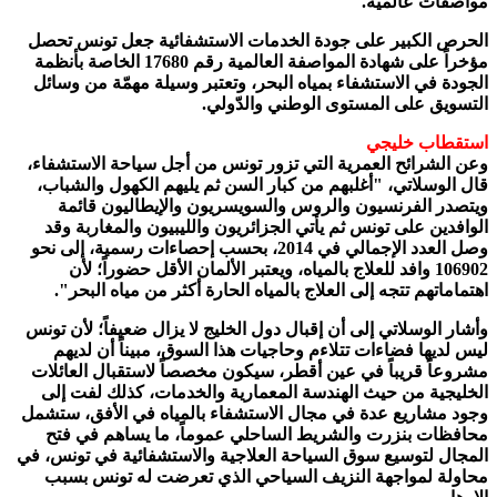
مواصفات عالمية.
الحرص الكبير على جودة الخدمات الاستشفائية جعل تونس تحصل
مؤخراً على شهادة المواصفة العالمية رقم 17680 الخاصة بأنظمة
الجودة في الاستشفاء بمياه البحر، وتعتبر وسيلة مهمّة من وسائل
التسويق على المستوى الوطني والدّولي.
استقطاب خليجي
وعن الشرائح العمرية التي تزور تونس من أجل سياحة الاستشفاء،
قال الوسلاتي، "أغلبهم من كبار السن ثم يليهم الكهول والشباب،
ويتصدر الفرنسيون والروس والسويسريون والإيطاليون قائمة
الوافدين على تونس ثم يأتي الجزائريون والليبيون والمغاربة وقد
وصل العدد الإجمالي في 2014، بحسب إحصاءات رسمية، إلى نحو
106902 وافد للعلاج بالمياه، ويعتبر الألمان الأقل حضوراً؛ لأن
اهتماماتهم تتجه إلى العلاج بالمياه الحارة أكثر من مياه البحر".
وأشار الوسلاتي إلى أن إقبال دول الخليج لا يزال ضعيفاً؛ لأن تونس
ليس لديها فضاءات تتلاءم وحاجيات هذا السوق، مبيناً أن لديهم
مشروعاً قريباً في عين أقطر، سيكون مخصصاً لاستقبال العائلات
الخليجية من حيث الهندسة المعمارية والخدمات، كذلك لفت إلى
وجود مشاريع عدة في مجال الاستشفاء بالمياه في الأفق، ستشمل
محافظات بنزرت والشريط الساحلي عموماً، ما يساهم في فتح
المجال لتوسيع سوق السياحة العلاجية والاستشفائية في تونس، في
محاولة لمواجهة النزيف السياحي الذي تعرضت له تونس بسبب