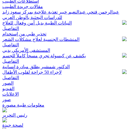
استطلاعات الطبيب
مقالات جريدة الطبيب
عبدالرحمن فتحي عبدالنعيم خبير تغذية علاجية بمركز سعود زايد
للدراسات البحثية بالوطن العربي
النباتات الطبية بديل آمن وفعال للعلاج
التفاصيل
تحذير طبي من إستخدام
المنشطات الجنسية لعلاج مشكلات الشعر
التفاصيل
المستشفى الأمريكي بدبي
يكشف عن كبسولة تجري مسحاً كاملاً للجسم
التفاصيل
الدكتور شمشير يطلق مبادرة إنسانية
لإجراء 50 جراحة لقلوب الأطفال
التفاصيل
الصور
الفيديو
الاعلانات
صور
معلومات طبية مصورة
رئيس التحرير
لصحة جيدة