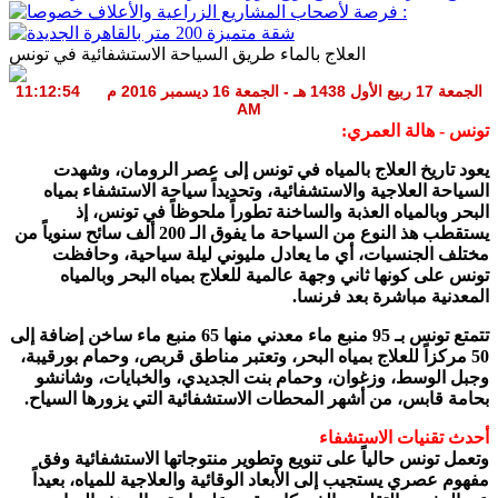
العلاج بالماء طريق السياحة الاستشفائية في تونس
الجمعة 17 ربيع الأول 1438 هـ - الجمعة 16 ديسمبر 2016 م 11:12:54
AM
تونس - هالة العمري:
يعود تاريخ العلاج بالمياه في تونس إلى عصر الرومان، وشهدت
السياحة العلاجية والاستشفائية، وتحديداً سياحة الاستشفاء بمياه
البحر وبالمياه العذبة والساخنة تطوراً ملحوظاً في تونس، إذ
يستقطب هذ النوع من السياحة ما يفوق الـ 200 ألف سائح سنوياً من
مختلف الجنسيات، أي ما يعادل مليوني ليلة سياحية، وحافظت
تونس على كونها ثاني وجهة عالمية للعلاج بمياه البحر وبالمياه
المعدنية مباشرة بعد فرنسا.
تتمتع تونس بـ 95 منبع ماء معدني منها 65 منبع ماء ساخن إضافة إلى
50 مركزاً للعلاج بمياه البحر، وتعتبر مناطق قربص، وحمام بورقيبة،
وجبل الوسط، وزغوان، وحمام بنت الجديدي، والخبايات، وشانشو
بحامة قابس، من أشهر المحطات الاستشفائية التي يزورها السياح.
أحدث تقنيات الاستشفاء
وتعمل تونس حالياً على تنويع وتطوير منتوجاتها الاستشفائية وفق
مفهوم عصري يستجيب إلى الأبعاد الوقائية والعلاجية للمياه، بعيداً