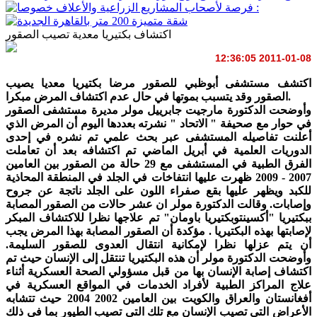
اكتشاف بكتيريا معدية تصيب الصقور
2011-01-08 12:36:05
اكتشف مستشفى أبوظبي للصقور مرضا بكتيريا معديا يصيب
الصقور وقد يتسبب بموتها في حال عدم اكتشاف المرض مبكرا.
وأوضحت الدكتورة مارجيت جابرييل مولر مديرة مستشفى الصقور
في حوار مع صحيفة " الاتحاد " نشرته بعددها اليوم أن المرض الذي
أعلنت تفاصيله المستشفى عبر بحث علمي تم نشره في إحدى
الدوريات العلمية في أبريل الماضي تم اكتشافه بعد أن تعاملت
الفرق الطبية في المستشفى مع 29 حالة من الصقور بين العامين
2007 - 2009 ظهرت عليها انتفاخات في الجلد في المنطقة المحاذية
للكبد ويظهر عليها بقع صفراء اللون على الجلد ناتجة عن جروح
وإصابات. وقالت الدكتورة مولر ان عشر حالات من الصقور المصابة
ببكتيريا "أكسينتوبكتيريا باومان" تم علاجها نظرا للاكتشاف المبكر
لإصابتها بهذه البكتيريا . مؤكدة أن الصقور المصابة بهذا المرض يجب
أن يتم عزلها نظرا لإمكانية انتقال العدوى للصقور السليمة.
وأوضحت الدكتورة مولر أن هذه البكتيريا تنتقل إلى الإنسان حيث تم
اكتشاف إصابة الإنسان بها من قبل مسؤولي الصحة العسكرية أثناء
علاج المراكز الطبية لأفراد الخدمات في المواقع العسكرية في
أفغانستان والعراق والكويت بين العامين 2002 2004 حيث تتشابه
الأعراض التي تصيب الإنسان مع تلك التي تصيب الطيور بما في ذلك