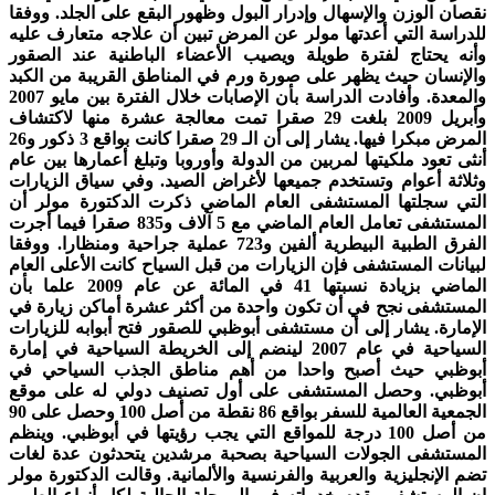
نقصان الوزن والإسهال وإدرار البول وظهور البقع على الجلد. ووفقا
للدراسة التي أعدتها مولر عن المرض تبين أن علاجه متعارف عليه
وأنه يحتاج لفترة طويلة ويصيب الأعضاء الباطنية عند الصقور
والإنسان حيث يظهر على صورة ورم في المناطق القريبة من الكبد
والمعدة. وأفادت الدراسة بأن الإصابات خلال الفترة بين مايو 2007
وأبريل 2009 بلغت 29 صقرا تمت معالجة عشرة منها لاكتشاف
المرض مبكرا فيها. يشار إلى أن الـ 29 صقرا كانت بواقع 3 ذكور و26
أنثى تعود ملكيتها لمربين من الدولة وأوروبا وتبلغ أعمارها بين عام
وثلاثة أعوام وتستخدم جميعها لأغراض الصيد. وفي سياق الزيارات
التي سجلتها المستشفى العام الماضي ذكرت الدكتورة مولر أن
المستشفى تعامل العام الماضي مع 5 آلاف و835 صقرا فيما أجرت
الفرق الطبية البيطرية ألفين و723 عملية جراحية ومنظارا. ووفقا
لبيانات المستشفى فإن الزيارات من قبل السياح كانت الأعلى العام
الماضي بزيادة نسبتها 41 في المائة عن عام 2009 علما بأن
المستشفى نجح في أن تكون واحدة من أكثر عشرة أماكن زيارة في
الإمارة. يشار إلى أن مستشفى أبوظبي للصقور فتح أبوابه للزيارات
السياحية في عام 2007 لينضم إلى الخريطة السياحية في إمارة
أبوظبي حيث أصبح واحدا من أهم مناطق الجذب السياحي في
أبوظبي. وحصل المستشفى على أول تصنيف دولي له على موقع
الجمعية العالمية للسفر بواقع 86 نقطة من أصل 100 وحصل على 90
من أصل 100 درجة للمواقع التي يجب رؤيتها في أبوظبي. وينظم
المستشفى الجولات السياحية بصحبة مرشدين يتحدثون عدة لغات
تضم الإنجليزية والعربية والفرنسية والألمانية. وقالت الدكتورة مولر