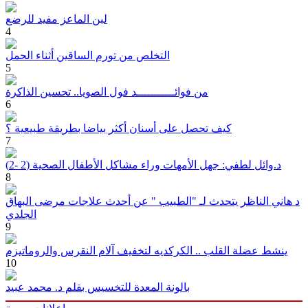
لبن الماعز مفيد للرضع
4
التخلص من تورم الساقين أثناء الحمل
5
من فوائـــــــــــد فول الصويا.. تحسين الذاكرة
6
كيف تحصل على أسنان أكثر بياضا بطريقة طبيعية ؟
7
د.وائل لطفي: جهل الأمهات وراء مشاكل الأطفال الصحية (2 -2)
8
د هاني الناظر يتحدث لـ "الطبيب " عن أحدث علاجات مرضى البهاق
الجلدي
9
ينشط عضلة القلب .. الكركديه لتخفيف آلام النقرس والروماتيزم
10
بالونة المعدة للتخسيس بقلم د. محمد عبيد