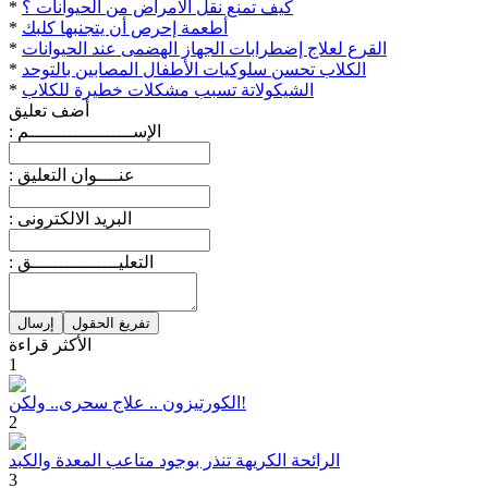
كيف تمنع نقل الامراض من الحيوانات ؟
*
أطعمة إحرص أن يتجنبها كلبك
*
القرع لعلاج إضطرابات الجهاز الهضمى عند الحيوانات
*
الكلاب تحسن سلوكيات الأطفال المصابين بالتوحد
*
الشيكولاتة تسبب مشكلات خطيرة للكلاب
*
أضف تعليق
: الإســـــــــــــــــــم
: عنــــوان التعليق
: البريد الالكترونى
: التعليــــــــــــــــق
الأكثر قراءة
1
الكورتيزون .. علاج سحرى.. ولكن!
2
الرائحة الكريهة تنذر بوجود متاعب المعدة والكبد
3