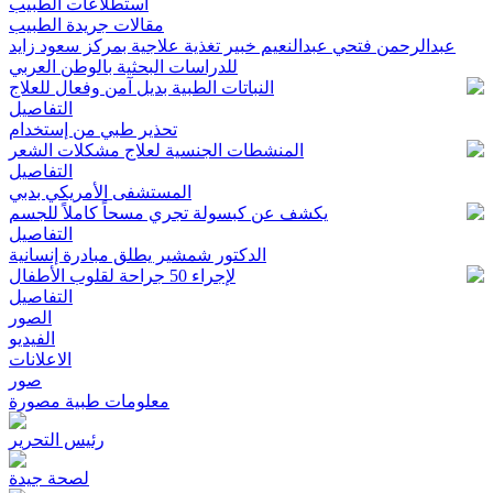
استطلاعات الطبيب
مقالات جريدة الطبيب
عبدالرحمن فتحي عبدالنعيم خبير تغذية علاجية بمركز سعود زايد
للدراسات البحثية بالوطن العربي
النباتات الطبية بديل آمن وفعال للعلاج
التفاصيل
تحذير طبي من إستخدام
المنشطات الجنسية لعلاج مشكلات الشعر
التفاصيل
المستشفى الأمريكي بدبي
يكشف عن كبسولة تجري مسحاً كاملاً للجسم
التفاصيل
الدكتور شمشير يطلق مبادرة إنسانية
لإجراء 50 جراحة لقلوب الأطفال
التفاصيل
الصور
الفيديو
الاعلانات
صور
معلومات طبية مصورة
رئيس التحرير
لصحة جيدة