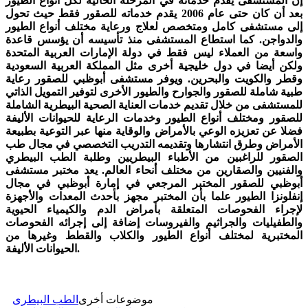
إن المستشفى يقدم خدماته في المرحلة الحالية لكل أنواع الطيور
بعد أن كان حتى عام 2006 يقدم خدماته للصقور فقط حيث تحول
إلى مستشفى كامل ومتخصص لعلاج ورعاية مختلف أنواع الطيور
والدواجن. كما استطاع المستشفى منذ تأسيسه أن يؤسس قاعدة
واسعة من العملاء ليس فقط في دولة الإمارات العربية المتحدة
ولكن أيضا في دول خليجية أخرى مثل المملكة العربية السعودية
وقطر والكويت والبحرين. ويوفر مستشفى أبوظبي للصقور رعاية
طبية شاملة للصقور والجوارح والطيور الأخرى لتوفير التمويل الذاتي
للمستشفى من خلال تقديم خدمات العناية الصحية البيطرية الشاملة
للصقور ومختلف أنواع الطيور وخدمات الرعاية للحيوانات الأليفة
فضلا عن تعزيزه الوعي بالأمراض والوقاية منها عبر التوعية بطبيعة
الأمراض وطرق انتشارها وتقديمه التدريب التخصصي في مجال طب
الصقور للراغبين من الأطباء البيطريين وطلبة الطب البيطري
والفنيين والصقارين من مختلف أنحاء العالم. يعد مختبر مستشفى
أبوظبي للصقور المختبر المرجعي في إمارة أبوظبي في مجال
إنفلونزا الطيور علما بأن المختبر مجهز بأحدث المعدات والأجهزة
لإجراء الفحوصات المتعلقة بأمراض الدم والكيمياء الحيوية
والطفيليات والجراثيم والفيروسات إضافة إلى إجرائه الفحوصات
المختبرية لمختلف أنواع الطيور والكلاب والقطط وغيرها من
الحيوانات الأليفة.
موضوعات أخرى
الطب البيطرى