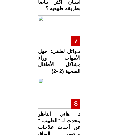
أسنان أكثر بياضا
بطريقة طبيعية ؟
7
د.وائل لطفي: جهل
الأمهات وراء
مشاكل الأطفال
الصحية (2 -2)
8
د هاني الناظر
يتحدث لـ "الطبيب "
عن أحدث علاجات
مرضى البهاق