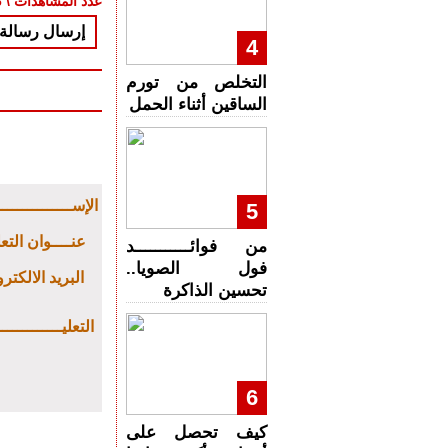
عدد المشاهدات \ 8336
إرسال رسالة 
4
التخلص من تورم
الساقين أثناء الحمل
: الإســــــــــــــ
5
: عنــــوان التع
من فوائـــــــــــد
فول الصويا..
: البريد الالكتر
تحسين الذاكرة
: التعليـــــــــــ
6
كيف تحصل على