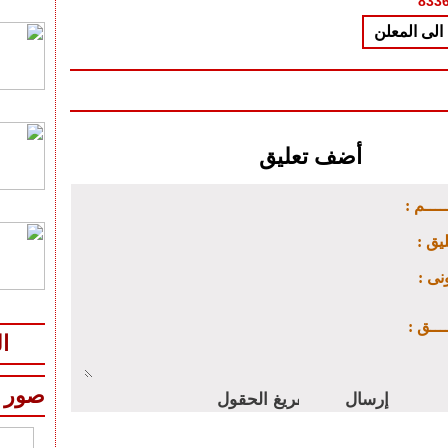
الى المعلن
أضف تعليق
ـــــم
ليق
ونى
ـــــق
ا
صور