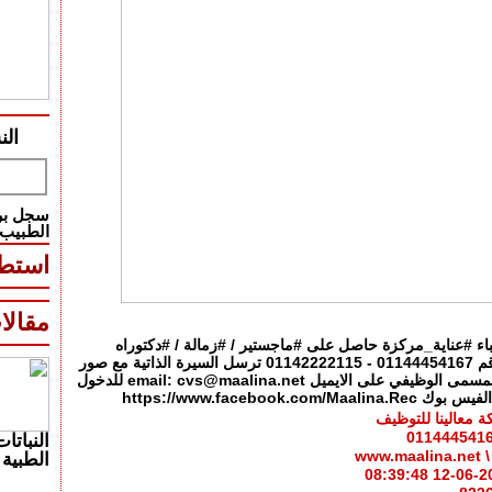
الن
سجل بري
الطبيب
استطل
مقالا
اء #عناية_مركزة حاصل على #ماجستير / #زمالة / #دكتوراه
لاستفسار هاتف رقم 01144454167 - 01142222115 ترسل السيرة الذاتية مع صور
الشهادات وكتابة المسمى الوظيفي على الايميل email: cvs@maalina.net للدخول
https://www.facebook.com
 معالينا للتوظيف
النباتات
www
الطبية 