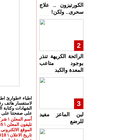
الكورتيزون .. علاج
سحرى.. ولكن!
2
الرائحة الكريهة تنذر
بوجود متاعب
المعدة والكبد
اطباء #طوارئ اطب
3
على صفحتنا على الفيس بوك /Maalina.Rec
لبن الماعز مفيد
أسم المعلن \ شركة
للرضع
تليفون المعلن \ 01144454165
الموقع الالكترونى \ .maalina.net
تاريخ الاعلان \ 2018-06-12 08:39:48