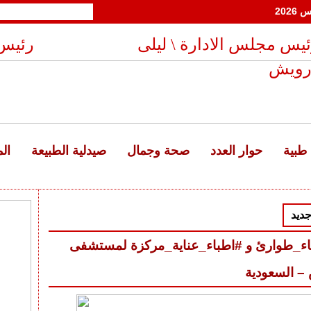
الجمعة 24 صفر 1448 هـ - 7 أغسطس 2026
يس مجلس الادارة \ ليلى
رئيس 
رويش
طبية
حوار العدد
صحة وجمال
صيدلية الطبيعة
ال
جديد
ء_طوارئ و #اطباء_عناية_مركزة لمستشفى
 – السعودية