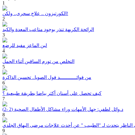
1
الكورتيزون .. علاج سحرى.. ولكن!
2
الرائحة الكريهة تنذر بوجود متاعب المعدة والكبد
3
لبن الماعز مفيد للرضع
4
التخلص من تورم الساقين أثناء الحمل
5
من فوائـــــــــــد فول الصويا.. تحسين الذاكرة
6
كيف تحصل على أسنان أكثر بياضا بطريقة طبيعية ؟
7
د.وائل لطفي: جهل الأمهات وراء مشاكل الأطفال الصحية (2 -2)
8
 الناظر يتحدث لـ "الطبيب " عن أحدث علاجات مرضى البهاق الجلدي
9