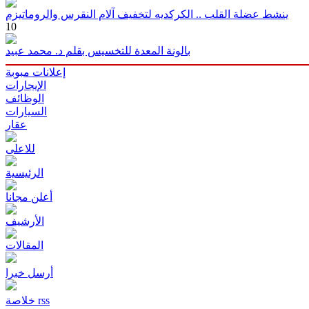
ينشط عضلة القلب .. الكركديه لتخفيف آلام النقرس والروماتيزم
10
بالونة المعدة للتخسيس بقلم د. محمد عبيد
إعلانات مبوبة
الإيجارات
الوظائف
السيارات
عقار
للاعلى
الرئيسية
أعلن مجانا
الأرشيف
المقالات
أرسل خبرا
خلاصة rss