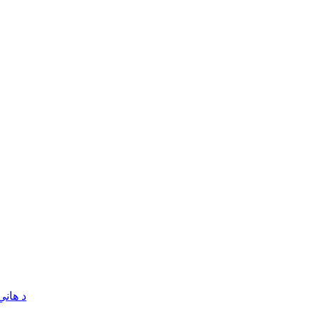
د هاني