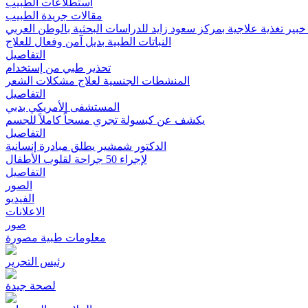
استطلاعات الطبيب
مقالات جريدة الطبيب
بير تغذية علاجية بمركز سعود زايد للدراسات البحثية بالوطن العربي
النباتات الطبية بديل آمن وفعال للعلاج
التفاصيل
تحذير طبي من إستخدام
المنشطات الجنسية لعلاج مشكلات الشعر
التفاصيل
المستشفى الأمريكي بدبي
يكشف عن كبسولة تجري مسحاً كاملاً للجسم
التفاصيل
الدكتور شمشير يطلق مبادرة إنسانية
لإجراء 50 جراحة لقلوب الأطفال
التفاصيل
الصور
الفيديو
الاعلانات
صور
معلومات طبية مصورة
رئيس التحرير
لصحة جيدة