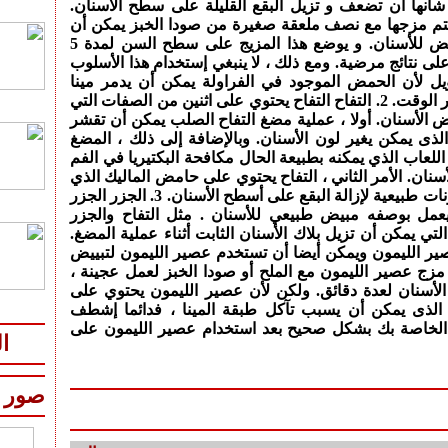
شأنها أن تضعف و تزيل البقع القليلة على سطح الأسنان.
 يتم مزجها مع نصف ملعقة صغيرة من صودا الخبز يمكن أن
تكون بمثابة مبيض للأسنان. و يوضع هذا المزيج على سطح السن لمدة 5
ى نتائج مرضية. ومع ذلك ، لا ينبغي إستخدام هذا الأسلوب
ل لأن الحمض الموجود في الفراولة يمكن أن يدمر مينا
الأسنان مع مرور الوقت. 2. التفاح التفاح يحتوي على اثنين من الصفات التي
 الأسنان. أولا ، عملية مضغ التفاح الصلب يمكن أن تقشر
الذى يمكن يغير لون الأسنان. وبالإضافة إلى ذلك ، المضغ
اللعاب الذي يمكنه بطبيعة الحال مكافحة البكتيريا في الفم
أسنان. الأمر الثاني ، التفاح يحتوي على حامض الماليك الذي
يعمل بمثابة مكونات طبيعية لإزالة البقع على أسطح الأسنان. 3. الجزر الجزر
عمل بوصفه مبيض طبيعي للأسنان . مثل التفاح والجزر
 التي يمكن أن تزيل بلاك الأسنان الثابت أثناء عملية المضغ.
عصير الليمون ويمكن أيضا أن تستخدم عصير الليمون لتبييض
مزج عصير الليمون مع الملح أو صودا الخبز لعمل عجينة ،
الأسنان لعدة دقائق. ولكن لأن عصير الليمون يحتوي على
لذى يمكن أن يسبب تآكل طبقة المينا ، فدائما إشطف
الخاصة بك بشكل صحيح بعد استخدام عصير الليمون على
ا
صور