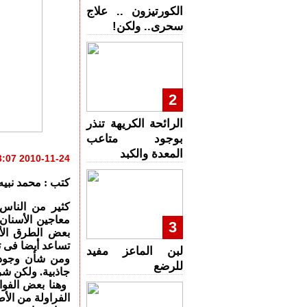
الكورتيزون .. علاج
سحرى.. ولكن!
2
الرائحة الكريهة تنذر
بوجود متاعب
المعدة والكبد
2010-11-24 10:23:07
كتب : محمد نبيه
كثير من الناس
معاجين الأسنان.
3
بعض الطرق الأخ
تساعد أيضا فى ت
لبن الماعز مفيد
ومن شأن وجود 
للرضع
جاذبية. ولكن شرب
الفراولة من الأ