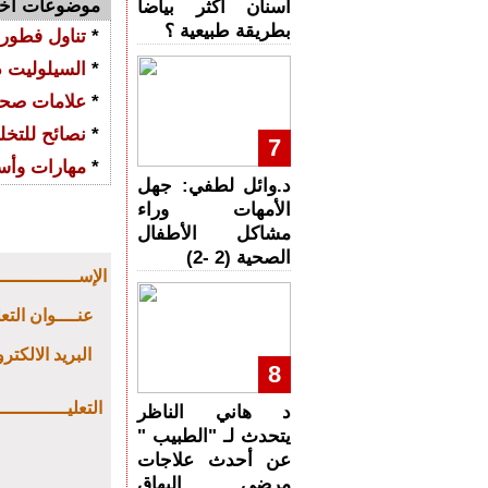
موضوعات أخ
أسنان أكثر بياضا
بطريقة طبيعية ؟
*
تناول فطور
*
السيلوليت د
*
علامات صحة
*
نصائح للتخل
7
*
مهارات وأس
د.وائل لطفي: جهل
الأمهات وراء
مشاكل الأطفال
الصحية (2 -2)
: الإســــــــــــــ
: عنــــوان التع
: البريد الالكتر
8
: التعليـــــــــــ
د هاني الناظر
يتحدث لـ "الطبيب "
عن أحدث علاجات
مرضى البهاق