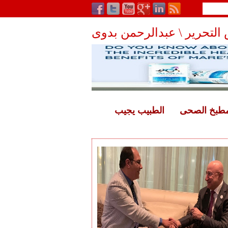
التحرير \ عبدالرحمن بدوى
مطبخ الصحى
الطبيب يجيب