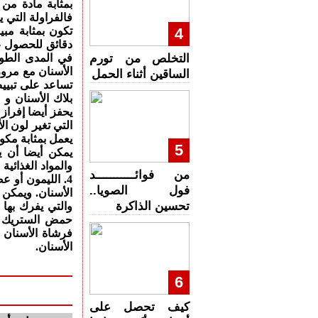
بمثابة مادة من 
فالفراولة التي
4
دقائق للحصول عل
التخلص من تورم
في المدى الطوي
الساقين أثناء الحمل
تساعد على تبييض
بلاك الأسنان و 
يحفز أيضا إفراز 
التي تغير لون ال
5
يمكن أيضا أن ي
والمواد الغذائية
من فوائـــــــــــد
4. الليمون أو 
فول الصويا..
الأسنان. ويمكن 
تحسين الذاكرة
والتي يفرك بها 
حمض الستريك ا
فرشاة الأسنان 
الأسنان.
6
كيف تحصل على