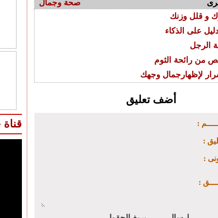
رى
صحة وجمال
ك و قلل وزنك
ليل على الذكاء
رئيس
معلومات طبية مصورة
التحرير
 الرجل
ص من رائحة الثوم
رار لإظهارجمال وجهك
الملامين
أهمية
أضف تعليق
لصحة جيدة
والحصوات
الجرجير
قناة 
ـــــم
ليق
ونى
ـــــق