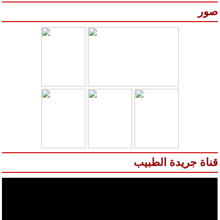
صور
س
رير
ية
رجير
قناة جريدة الطبيب