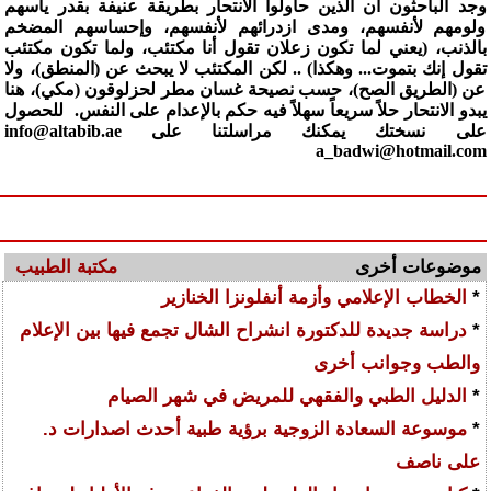
وجد الباحثون أن الذين حاولوا الانتحار بطريقة عنيفة بقدر يأسهم
ولومهم لأنفسهم، ومدى ازدرائهم لأنفسهم، وإحساسهم المضخم
بالذنب، (يعني لما تكون زعلان تقول أنا مكتئب، ولما تكون مكتئب
تقول إنك بتموت... وهكذا) .. لكن المكتئب لا يبحث عن (المنطق)، ولا
عن (الطريق الصح)، حسب نصيحة غسان مطر لحزلوقون (مكي)، هنا
يبدو الانتحار حلاً سريعاً سهلاً فيه حكم بالإعدام على النفس. للحصول
على نسختك يمكنك مراسلتنا على info@altabib.ae
a_badwi@hotmail.com
موضوعات أخرى
مكتبة الطبيب
*
الخطاب الإعلامي وأزمة أنفلونزا الخنازير
*
دراسة جديدة للدكتورة انشراح الشال تجمع فيها بين الإعلام
والطب وجوانب أخرى
*
الدليل الطبي والفقهي للمريض في شهر الصيام
*
موسوعة السعادة الزوجية برؤية طبية أحدث اصدارات د.
على ناصف