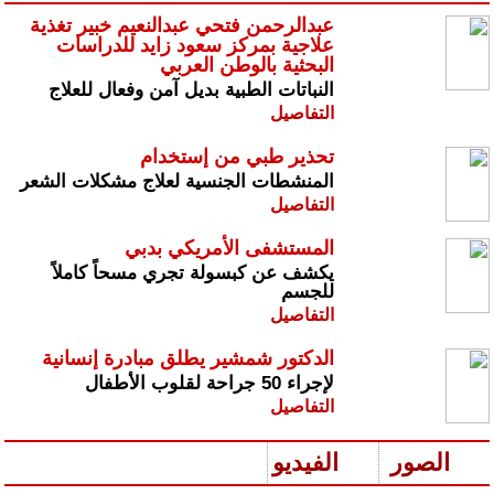
عبدالرحمن فتحي عبدالنعيم خبير تغذية
علاجية بمركز سعود زايد للدراسات
البحثية بالوطن العربي
النباتات الطبية بديل آمن وفعال للعلاج
التفاصيل
تحذير طبي من إستخدام
المنشطات الجنسية لعلاج مشكلات الشعر
التفاصيل
المستشفى الأمريكي بدبي
يكشف عن كبسولة تجري مسحاً كاملاً
للجسم
التفاصيل
الدكتور شمشير يطلق مبادرة إنسانية
لإجراء 50 جراحة لقلوب الأطفال
التفاصيل
الصور
الفيديو