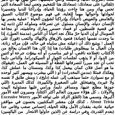
(تلقائي) على سعادتك: (سعادتك هنا للتفخيم وتعني أيضاً السعادة التي
تحس بها)، ومن هنا جاءت رؤيتنا للحياة، وإدراكنا للدنيا وتفسيرنا
لحوادثها وأحوالها مهماً للغاية، في فهم موضوع الاكتئاب العميق
والغامض والعويص (أحياناً). وإدراكنا لشؤون الحياة "عملية يفسر بها
الإنسان دنياه، والإنسان مسئول عن تصرفاته وسلوكه لكن (ذنبه إيه
في قضية فلسطين، أو فساد حسني مبارك وحاشيته، أو مجاعة
الصومال أو إن الدنيا حرّ مثلاً). نجد احياناً أن الناس (مدمنة العمل)، إذا
ما وجدت نفسها (تعبانة) فتعود بالإرهاق والإنهاك والتعب (فوراً) على
العمل ! ويتبع ذلك أن (عيلته مش سايباه في حاله، فإن مراته زنانة،
وأن العيال ما بيبطلوش طلبات) هنا إذا كان هذا الانسان يعالج من
الاكتئاب (فعلاجه ناقص، أو غير مناسب، أو أنه بيفوّت جرعة أو اتنين
من الدوا، أو لا يذهب لجلسات الحوار أو السيكودراما. والناس دايماً
تحب أن تجد مبرراً لتصرفاتها الفظّة أو المسيئة في العمل، (فيقولك
ما هو أصل فلان كمان بيعمل كذا وكذا، وسستان ما عملش كذا،
وهكذا). فمثلا (مدمن المخدرات) أو ( اللي بيشرب وبيسهر كتير لوحده
أو مع نسوان)، حتماً سيذهب إلى عمله (دايخ)، ( ومش طايق لا نفسه
ولا غيره)، و(هيتخلق على الصغيرة والكبيرة). كذلك المديرة (اللي
جوزها مطلّع عنيها، ومسافر دايماً، ورامي عليها مسئولية البيت
والأولاد) .. كل هؤلاء سيرون العالم أكثر اكتئاباً، وسيرون أتفه الأمور
أكبرها، ونسمي هذا (القلق الزائد على توافه الأمور Excessive Worry
About Trivia . كذلك فإن معشر المكتئبين، يحسون في مواقف
حياتية عادية، بفقدان الأمل وقلة الحيلة، إحساس صعب وقاس جداً
(بعدم القدرة)، وفي دراسة عن (الذين حاولوا الانتحار من اليائسين)