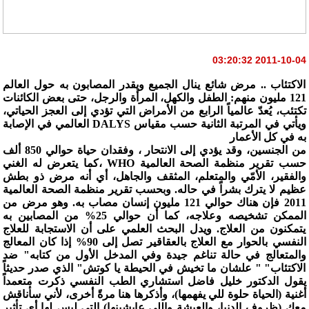
2011-10-04 03:20:32
الاكتئاب .. مرض شائع ينال الجميع ويقدر المصابون به حول العالم
121 مليون منهم: الطفل والكهل، المرأة والرجل، حتى بعض الكائنات
تكتئب، يُعدّ عالمياً الرابع من الأمراض التي تؤدي إلى العجز الحياتي،
ويأتي في المرتبة الثانية حسب مقياس DALYS العالمي في الإصابة
به في كل الأعمار
من الجنسين، وقد يؤدي إلى الانتحار ، وفقدان حياة حوالي 850 ألف
حسب تقرير منظمة الصحة العالمية WHO ،كما يتعرض له الغني
والفقير، الأمّي والمتعلم، المثقف والجاهل، أي أنه مرض ذو بطش
عظيم لا يترك بشراً في حاله. وبحسب تقرير منظمة الصحة العالمية
2011 فإن هناك حوالي 121 مليون إنسان مصاب به. وهو مرض من
الممكن تشخيصه وعلاجه، كما أن حوالي 25% من المصابين به
يتمكنون من العلاج. ويدل البحث العلمي على أن الاستجابة للعلاج
النفسي بالحوار مع العلاج بالعقاقير تصل إلى 90% إذا كان المعالج
والمتعالج في حالة تناغم جيدة وفي المدخل الأول من كتابه" ضد
الاكتئاب" " علشان ما تخيش في الحيطة يا كوتش" الذي صدر حديثاً
يقول الدكتور خليل فاضل استشاري الطب النفسي ذكرت متعمداً
أغنية (الحياة حلوة للي يفهمها)، وأذكرها هنا مرةً أخرى، لأني سأناقش
معك (ظروف الدنيا، والعيشة واللي عايشينها) التي ليس لها أي تأثير