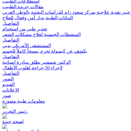
استطلاعات الطبيب
مقالات جريدة الطبيب
بير تغذية علاجية بمركز سعود زايد للدراسات البحثية بالوطن العربي
النباتات الطبية بديل آمن وفعال للعلاج
التفاصيل
تحذير طبي من إستخدام
المنشطات الجنسية لعلاج مشكلات الشعر
التفاصيل
المستشفى الأمريكي بدبي
يكشف عن كبسولة تجري مسحاً كاملاً للجسم
التفاصيل
الدكتور شمشير يطلق مبادرة إنسانية
لإجراء 50 جراحة لقلوب الأطفال
التفاصيل
الصور
الفيديو
الاعلانات
صور
معلومات طبية مصورة
رئيس التحرير
لصحة جيدة