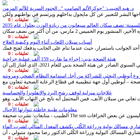
د. هبه الحبيب: "جوكرالألم الصامت ".. الجنود السرية للآلم المزمن
تعليقات : 0
للسمنة: نصف سكان العالم سيعانون من زيادة الوزن بحلول عام 2035
تعليقات : 0
أسباب سيلان اللعاب أثناء النوم وكيفية العلاج
تعليقات : 0
هيئة الصحة بدبي: إجراء ما يقارب 159 ألف عملية جراحية
تعليقات : 0
ع أبوظبي البحثي للشراكة من أجل استدامة النظام الصحي ومرونته
تعليقات : 0
علاجات منزلية لوقف رشح البرد والإنفلونزا والحساسية
تعليقات : 0
معلومات طبية خاطئة تتوارثها الأجبال
تعليقات : 0
اري مسالك بولية وزراعة الكُلى يكشف المعدل المثالي لشرب الماء
تعليقات : 0