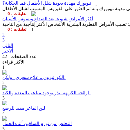
نيويورك مهددة بعودة شلل الأطفال فما الحكاية؟
تعليقات : 0
أكثر الأمراض شيوعا بعد الصداع وتسوس الأسنان
1
تعليقات : 0
2
3
التالى
ألاخير
عدد الصفحات 42
الأكثر قراءة
1
الكورتيزون .. علاج سحرى.. ولكن!
2
الرائحة الكريهة تنذر بوجود متاعب المعدة والكبد
3
لبن الماعز مفيد للرضع
4
التخلص من تورم الساقين أثناء الحمل
5