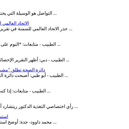
التواصل هو الوسيلة التي يحتاجها البشر للتعبير عن كل مايجول بداخلهم ويرتسم في بواطنهم ولكن ...
الاتحاد العالمي 
حذر الاتحاد العالمي للسمنة في تقريره الأخير، المنشور يوم الخميس 2 مارس، من أن أكثر من نصف سكان ...
الطبيب - متابعات: *النوم على أحد الجوانب باستمرار، حيث عندما تنام على الجانب يدفعك لفتح فمك ...
الطبيب - دبي: أظهر التقرير الإحصائي السنوي الصادر عن هيئة الصحة بدبي للعام 2021، الذي أشار إلى أن ...
دائرة الصحة تطلق "مشرو
الطبيب - أبو ظبي: أصبحت دائرة الصحة – أبوظبي أول جهة تنظيمية في قطاع الرعاية الصحية تتعاون مع ...
الطبيب - متابعات: إذا كنت تعاني من سيلان الأنف، فمن المحتمل أنه ناتج عن التهاب الأنف، وهو ...
الطبيب - متابعات: نشرت صحيفة The sun رأي اختصاصي التغذية الدكتور ريتشارد أليسون عن بعض الخرافات ...
استش
محمد داوود- جدة: أوضح استشاري المسالك البولية وزراعة الكُلى الدكتور رضا محمود متبولي ، أن ...