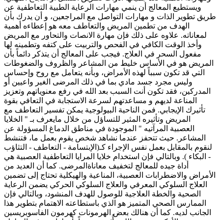
ويستطيع المعالج أن ينمي مهارات الرعاية الطبية التعاطفية عن
طريق تطوير الذات و مهارات التواصل مع المراجعين، و أن يدرك بأن
الهدف من تطمين المريض والتعاطف معه هو إعطاءه أهمية
لمعاناته. علاوه على ذلك فإن مهارة الانصات والتحاور مع المريض
وأخذ الوقت الكافي في الفحص والتربيت على كتفه وتطمينه لها
مفعول السحر في العلاج. فيجب على المعالج أن يتذكر دائماً بأن
المريض هو في الأساس خليط من المشاعر والظروف والضغوطات
التي قد تكون سبباً لهذه الأمراض، وبأنه يتعامل مع روح وإحساس
وليس مجرد جسد مادي بما في ذلك المرضى الغير واعيين أو
المدركين، فقد تكون أنت السبب بعد الله في رفع معنوياتهم وتعزيز
المناعة لديهم و مساعدتهم لسرعة الاستجابة في التعافي بقوة
تأثيرك الإيجابي. فمن الناحية البيولوجية يمكن تفسير التعاطف مع
المريض وتأثيره المثير للتساؤل من خلال مايعرف بـ " الخلايا
العصبية المرآتيه " الموجودة في مناطق الدماغ المسؤولة عن
المشاعر. حيث تتحفز عندما نشاهد شخص يقوم بعمل ما، فتنشط
لنقوم بالمقابل بعمل نفس الإجراء كـ(الإبتسامة - التعاطف - التثاؤب
- البكاء ). وبالتالي فإن استخدام خلايا المرايا التعاطفية العصبية هي
أداة جيده للمعالج لتخفيف معاناةالمرضى. كما أن العديد من
الأمراض والاضطرابات العصبية، المناعية والهيكلية تحتاج إلى تضمين
العلاج السلوكي المعرفي والعلاج السلوكي الحركي يضمن الرعاية
الصحية والخطة العلاجية للوصول للهدف المنشود، وبالتالي فإن
الممارس الصحي المتميز هو الذي باستطاعته الاهتمام بتطوير هذا
الجانب لديه. كما أن هنالك بعض الهرمونات كهرمون الفاسوبريسين