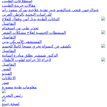
استطلاعات الطبيب
مقالات جريدة الطبيب
عبدالرحمن فتحي عبدالنعيم خبير تغذية علاجية بمركز سعود زايد
للدراسات البحثية بالوطن العربي
النباتات الطبية بديل آمن وفعال للعلاج
التفاصيل
تحذير طبي من إستخدام
المنشطات الجنسية لعلاج مشكلات الشعر
التفاصيل
المستشفى الأمريكي بدبي
يكشف عن كبسولة تجري مسحاً كاملاً للجسم
التفاصيل
الدكتور شمشير يطلق مبادرة إنسانية
لإجراء 50 جراحة لقلوب الأطفال
التفاصيل
الصور
الفيديو
الاعلانات
صور
معلومات طبية مصورة
رئيس التحرير
لصحة جيدة