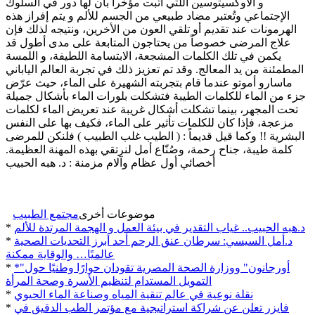
و الأوكسيتوسين اللتي أُثبت مؤخراً بأن لها دور في السلوك
الإجتماعي وتُعتبر مضاد طبيعي من الجسم للألم و يتم إفراز هذه
الهرمونات عند تقديم أو تلقي العون من الأخرين، ونتيجه لذلك فإن
علاج المرضى خصوصاً من يحتاجون المتابعة على مدى أطول قد
يكمن في تلك الكلمات المشجعة، الابتسامة اللطيفة، و اللمسة
المطمئنة من يد المعالج. وقد تم تعزيز ذلك في تجربة العالم الياباني
ماسارو أموتو عندما قام بتجربته الشهيرة على الماء، حيث عرّض
جزء من الماء للكلمات الطيبة فتشكلت بلورات الماء بأشكال جميلة
تحت المجهر، بينما تشكلت أشكال غريبة عند تعريض الماء لكلمات
مزعجة، فإذا كان للكلمات تأثير على الماء، فكيف بها على النفس
البشرية !! وكما قيل قديماً : ( الطيب غلب الطبيب ) فلنكن للمرضى
كلمة طيبة، جناح رحمة، وصُنّاع أمل لنرتقي بهذه المهنة العظيمة.
أخصائي أول عظام وآلام مزمنة : د. هبه الحبيب
موضوعات أخرى
مجتمع الطبيب
د.هبه الحبيب.. غياب التقدير في بيئة العمل و الهجمة المرتدة للألم
*
د.أمل السيسي: سرطان عنق الرحم أحد أبرز التحديات الصحية
*
عالميًا… والوقاية ممكنة
*"أورجانون" ووزارة الصحة المصرية تقودان حوارًا وطنيًا حول
*
التمويل المستدام لتنظيم الأسرة وصحة المرأة
نقلة نوعية في عالم تنقية المياه وصناعة الماء الحيوي
*
فايزر تعلن عن شراكة استراتيجية مع مؤتمر الطب الدقيق في
*