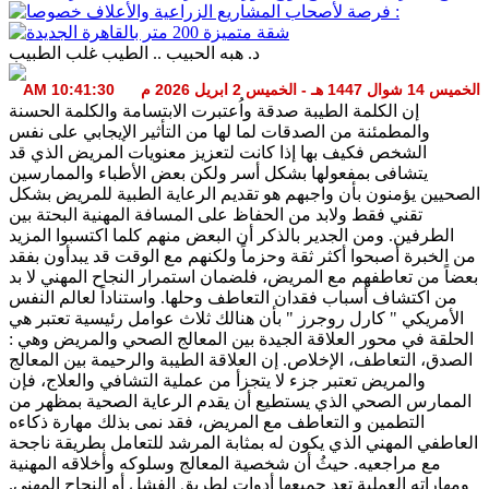
د. هبه الحبيب .. الطيب غلب الطبيب
الخميس 14 شوال 1447 هـ - الخميس 2 ابريل 2026 م 10:41:30 AM
إن الكلمة الطيبة صدقة واُعتبرت الابتسامة والكلمة الحسنة
والمطمئنة من الصدقات لما لها من التأثير الإيجابي على نفس
الشخص فكيف بها إذا كانت لتعزيز معنويات المريض الذي قد
يتشافى بمفعولها بشكل أسر ولكن بعض الأطباء والممارسين
الصحيين يؤمنون بأن واجبهم هو تقديم الرعاية الطبية للمريض بشكل
تقني فقط ولابد من الحفاظ على المسافة المهنية البحتة بين
الطرفين. ومن الجدير بالذكر أن البعض منهم كلما اكتسبوا المزيد
من الخبرة أصبحوا أكثر ثقة وحزماً ولكنهم مع الوقت قد يبدأون بفقد
بعضاً من تعاطفهم مع المريض، فلضمان استمرار النجاح المهني لا بد
من اكتشاف أسباب فقدان التعاطف وحلها. واستناداً لعالم النفس
الأمريكي " كارل روجرز " بأن هنالك ثلاث عوامل رئيسية تعتبر هي
الحلقة في محور العلاقة الجيدة بين المعالج الصحي والمريض وهي :
الصدق، التعاطف، الإخلاص. إن العلاقة الطيبة والرحيمة بين المعالج
والمريض تعتبر جزء لا يتجزأ من عملية التشافي والعلاج، فإن
الممارس الصحي الذي يستطيع أن يقدم الرعاية الصحية بمظهر من
التطمين و التعاطف مع المريض، فقد نمى بذلك مهارة ذكاءه
العاطفي المهني الذي يكون له بمثابة المرشد للتعامل بطريقة ناجحة
مع مراجعيه. حيثُ أن شخصية المعالج وسلوكه وأخلاقه المهنية
ومهاراته العملية تعد جميعها أدوات لطريق الفشل أو النجاح المهني.