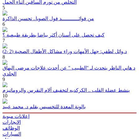
التخلص من تورم الساقين أثناء الحمل
5
من فوائـــــــــــد فول الصويا.. تحسين الذاكرة
6
كيف تحصل على أسنان أكثر بياضا بطريقة طبيعية ؟
7
د.وائل لطفي: جهل الأمهات وراء مشاكل الأطفال الصحية (2 -2)
8
د هاني الناظر يتحدث لـ "الطبيب " عن أحدث علاجات مرضى البهاق
الجلدي
9
ينشط عضلة القلب .. الكركديه لتخفيف آلام النقرس والروماتيزم
10
بالونة المعدة للتخسيس بقلم د. محمد عبيد
إعلانات مبوبة
الإيجارات
الوظائف
السيارات