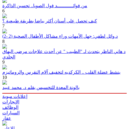
من فوائـــــــــــد فول الصويا.. تحسين الذاكرة
6
كيف تحصل على أسنان أكثر بياضا بطريقة طبيعية ؟
7
د.وائل لطفي: جهل الأمهات وراء مشاكل الأطفال الصحية (2 -2)
8
د هاني الناظر يتحدث لـ "الطبيب " عن أحدث علاجات مرضى البهاق
الجلدي
9
ينشط عضلة القلب .. الكركديه لتخفيف آلام النقرس والروماتيزم
10
بالونة المعدة للتخسيس بقلم د. محمد عبيد
إعلانات مبوبة
الإيجارات
الوظائف
السيارات
عقار
للاعلى