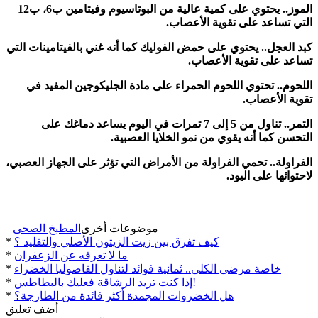
الموز.. يحتوي على كمية عالية من البوتاسيوم وفيتامين ب6، ب12
التي تساعد على تقوية الأعصاب.
كبد العجل.. يحتوي على حمض الفوليك كما أنه غني بالفيتامينات التي
تساعد على تقوية الأعصاب.
اللحوم.. تحتوي اللحوم الحمراء على مادة الجليكوجين المفيد في
تقوية الأعصاب.
التمر.. تناول من 5 إلى 7 تمرات في اليوم يساعد دماغك على
التحسن كما أنه يقوي من نمو الخلايا العصبية.
الفراولة.. تحمي الفراولة من الأمراض التي تؤثر على الجهاز العصبي،
لاحتوائها على اليود.
موضوعات أخرى
المطبخ الصحى
كيف تفرق بين زيت الزيتون الأصلي والتقليد ؟
*
ما لا تعرفه عن الزعفران
*
خاصة مرضى الكلى.. ثمانية فوائد لتناول الفاصوليا الخضراء
*
إذا كنت تريد الرشاقة فعليك بالبطاطس!
*
هل الخضروات المجمدة أكثر فائدة من الطازجة؟
*
أضف تعليق