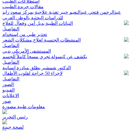
استطلاعات الطبيب
مقالات جريدة الطبيب
عبدالرحمن فتحي عبدالنعيم خبير تغذية علاجية بمركز سعود زايد
للدراسات البحثية بالوطن العربي
النباتات الطبية بديل آمن وفعال للعلاج
التفاصيل
تحذير طبي من إستخدام
المنشطات الجنسية لعلاج مشكلات الشعر
التفاصيل
المستشفى الأمريكي بدبي
يكشف عن كبسولة تجري مسحاً كاملاً للجسم
التفاصيل
الدكتور شمشير يطلق مبادرة إنسانية
لإجراء 50 جراحة لقلوب الأطفال
التفاصيل
الصور
الفيديو
الاعلانات
صور
معلومات طبية مصورة
رئيس التحرير
لصحة جيدة