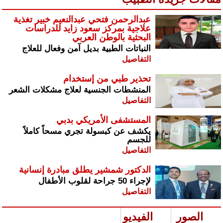
عبدالرحمن فتحي عبدالنعيم خبير تغذية
علاجية بمركز سعود زايد للدراسات
البحثية بالوطن العربي
النباتات الطبية بديل آمن وفعال للعلاج
التفاصيل
تحذير طبي من إستخدام
المنشطات الجنسية لعلاج مشكلات الشعر
التفاصيل
المستشفى الأمريكي بدبي
يكشف عن كبسولة تجري مسحاً كاملاً
للجسم
التفاصيل
الدكتور شمشير يطلق مبادرة إنسانية
لإجراء 50 جراحة لقلوب الأطفال
التفاصيل
الصور
الفيديو