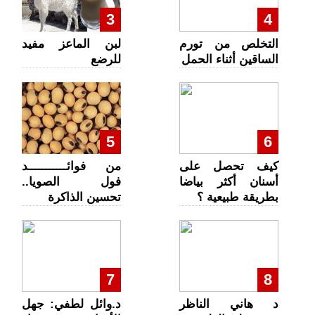
3
4
التخلص من تورم
لبن الماعز مفيد
الساقين أثناء الحمل
للرضع
5
6
كيف تحصل على
من فوائـــــــــــد
أسنان أكثر بياضا
فول الصويا..
بطريقة طبيعية ؟
تحسين الذاكرة
7
8
د هاني الناظر
د.وائل لطفي: جهل