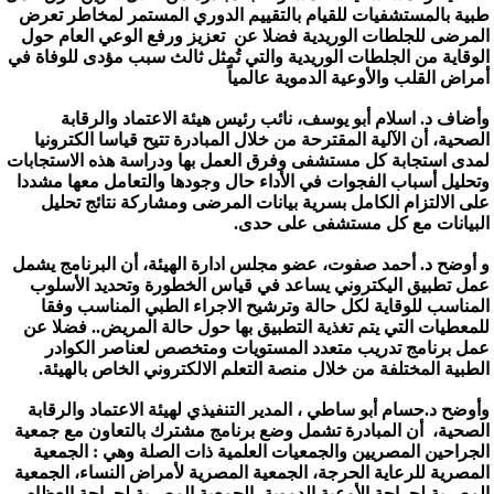
طبية بالمستشفيات للقيام بالتقييم الدوري المستمر لمخاطر تعرض
المرضى للجلطات الوريدية فضلا عن تعزيز ورفع الوعي العام حول
الوقاية من الجلطات الوريدية والتي تُمثل ثالث سبب مؤدى للوفاة في
أمراض القلب والأوعية الدموية عالمياً
وأضاف د. اسلام أبو يوسف، نائب رئيس هيئة الاعتماد والرقابة
الصحية، أن الآلية المقترحة من خلال المبادرة تتيح قياسا الكترونيا
لمدى استجابة كل مستشفى وفرق العمل بها ودراسة هذه الاستجابات
وتحليل أسباب الفجوات في الأداء حال وجودها والتعامل معها مشددا
على الالتزام الكامل بسرية بيانات المرضى ومشاركة نتائج تحليل
البيانات مع كل مستشفى على حدى.
و أوضح د. أحمد صفوت، عضو مجلس ادارة الهيئة، أن البرنامج يشمل
عمل تطبيق اليكتروني يساعد في قياس الخطورة وتحديد الأسلوب
المناسب للوقاية لكل حالة وترشيح الاجراء الطبي المناسب وفقا
للمعطيات التي يتم تغذية التطبيق بها حول حالة المريض.. فضلا عن
عمل برنامج تدريب متعدد المستويات ومتخصص لعناصر الكوادر
الطبية المختلفة من خلال منصة التعلم الالكتروني الخاص بالهيئة.
وأوضح د.حسام أبو ساطي ، المدير التنفيذي لهيئة الاعتماد والرقابة
الصحية، أن المبادرة تشمل وضع برنامج مشترك بالتعاون مع جمعية
الجراحين المصريين والجمعيات العلمية ذات الصلة وهي : الجمعية
المصرية للرعاية الحرجة، الجمعية المصرية لأمراض النساء، الجمعية
المصرية لجراحة الأوعية الدموية، الجمعية المصرية لجراحة العظام..