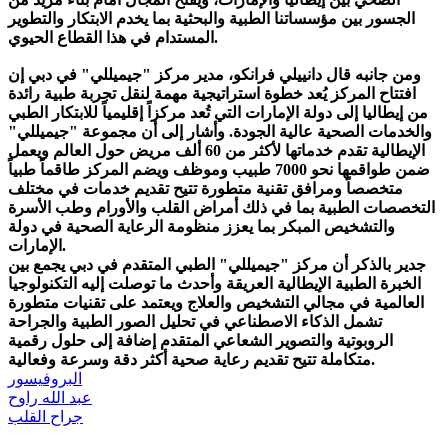
الجسور بين مؤسساتنا الطبية والبحثية بما يخدم الابتكار والتطوير
المستدام في هذا القطاع الحيوي.
ومن جانبه قال دانييلي فرانكو، مدير مركز "جيميللي" في دبي إن
افتتاح المركز يُعد خطوة استراتيجية مهمة لنقل تجربة طبية رائدة
من إيطاليا إلى دولة الإمارات التي تُعد مركزاً إقليمياً للابتكار الطبي
والخدمات الصحية عالية الجودة. وأشار إلى أن مجموعة "جيميللي"
الإيطالية تقدم خدماتها لأكثر من 60 ألف مريض حول العالم ويعمل
ضمن طواقمها نحو 7000 طبيب وموظف ويضم المركز طاقماً طبياً
متخصصاً ومرافق تقنية متطورة تتيح تقديم خدمات في مختلف
التخصصات الطبية بما في ذلك أمراض القلب والأورام وطب الأسرة
والتشخيص المبكر بما يعزز منظومة الرعاية الصحية في دولة
الإمارات.
جدير بالذكر أن مركز "جيميللي" الطبي المتقدم في دبي يجمع بين
الخبرة الطبية الإيطالية العريقة وأحدث ما توصلت إليه التكنولوجيا
العالمية في مجالي التشخيص والعلاج ويعتمد على تقنيات متطورة
تشمل الذكاء الاصطناعي في تحليل الصور الطبية والجراحة
الروبوتية والتصوير الشعاعي المتقدم إضافة إلى حلول رقمية
متكاملة تتيح تقديم رعاية صحية أكثر دقة وسرعة وفعالية.
البروفيسور
عبد الله راوح
جراح القلب