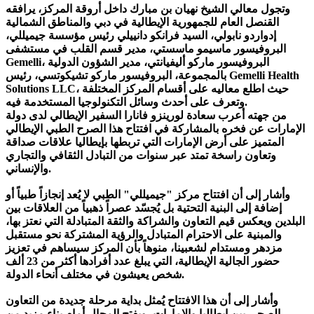
وتجول معالي الشيخ نهيان بن مبارك داخل أروقة المركز، يرافقه
القنصل العام للجمهورية الإيطالية في دبي والمناطق الشمالية
إدواردو نابولي، السيد فرانكو دانييلي رئيس مؤسسة جيميللي،
البروفيسور ماسيمو ماسستي، مدير قسم القلب في مستشفى
Gemelli، البروفيسور ماركو أليفيانتي، مدير الشؤون الدولية
بالمجموعة، البروفيسور ماركو تشيكوتسي، رئيس Gemelli Health
Solutions LLC، حيث اطلع معاليه على أقسام المركز المختلفة
وتعرف على أحدث وسائل التكنولوجيا المستخدمة فيه.
من جهته أعرب سعادة لورينزو فانارا السفير الإيطالي لدى دولة
الإمارات عن فخره بالمشاركة في افتتاح هذا الصرح الطبي الإيطالي
المتميز على أرض الإمارات التي تربطها بإيطاليا علاقات صداقة
وتعاون راسخة تمتد عبر سنوات من التبادل الثقافي والتجاري
والإنساني.
وأشار إلى أن افتتاح مركز "جيميللي" الطبي لا يُعد إنجازاً طبياً أو
إضافة إلى البنية التحتية بل يُجسّد عصراً ذهبياً من العلاقات بين
البلدين ويعكس قيم التعاون والشراكة والثقة المتبادلة التي نعتز بها،
والمبنية على الاحترام المتبادل والرؤية المشتركة نحو مستقبل
مزدهر ومستدام لشعبينا، منوهاً بأن المركز سيساهم في تعزيز
حضور الجالية الإيطالية، التي يبلغ عدد أفرادها أكثر من 23 ألف
شخص يعيشون في مختلف أنحاء الدولة.
وأشار إلى أن هذا الافتتاح يُمثل بداية مرحلة جديدة من التعاون
الصحي بين إيطاليا والإمارات، ويفتح المجال أمام بناء مزيد من