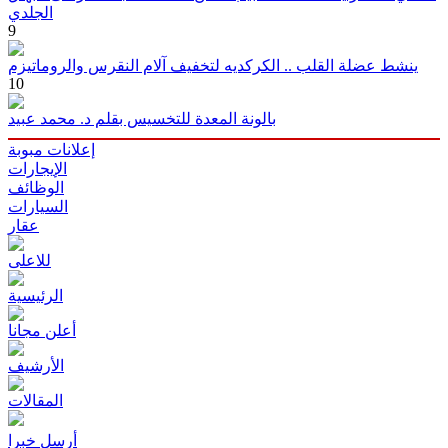
الجلدي
9
ينشط عضلة القلب .. الكركديه لتخفيف آلام النقرس والروماتيزم
10
بالونة المعدة للتخسيس بقلم د. محمد عبيد
إعلانات مبوبة
الإيجارات
الوظائف
السيارات
عقار
للاعلى
الرئيسية
أعلن مجانا
الأرشيف
المقالات
أرسل خبرا