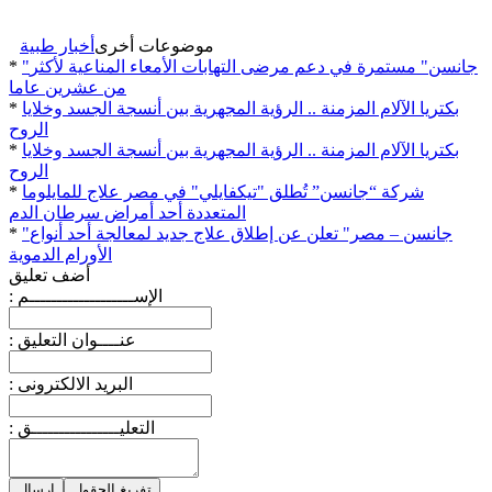
موضوعات أخرى
أخبار طبية
"جانسن" مستمرة في دعم مرضى التهابات الأمعاء المناعية لأكثر
*
من عشرين عاما
بكتريا الآلام المزمنة .. الرؤية المجهرية بين أنسجة الجسد وخلايا
*
الروح
بكتريا الآلام المزمنة .. الرؤية المجهرية بين أنسجة الجسد وخلايا
*
الروح
شركة “جانسن” تُطلق "تيكفايلي" في مصر علاج للمايلوما
*
المتعددة أحد أمراض سرطان الدم
"جانسن – مصر" تعلن عن إطلاق علاج جديد لمعالجة أحد أنواع
*
الأورام الدموية
أضف تعليق
: الإســـــــــــــــــــم
: عنــــوان التعليق
: البريد الالكترونى
: التعليــــــــــــــــق