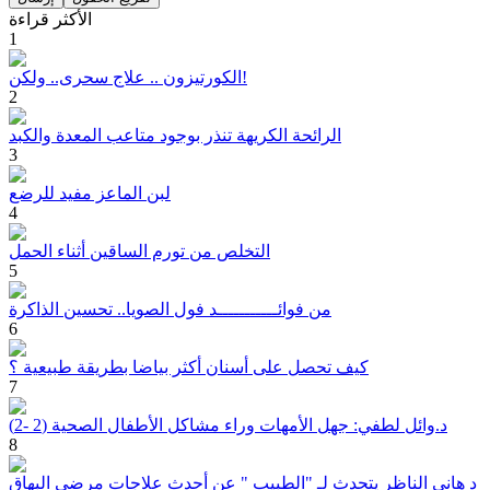
الأكثر قراءة
1
الكورتيزون .. علاج سحرى.. ولكن!
2
الرائحة الكريهة تنذر بوجود متاعب المعدة والكبد
3
لبن الماعز مفيد للرضع
4
التخلص من تورم الساقين أثناء الحمل
5
من فوائـــــــــــد فول الصويا.. تحسين الذاكرة
6
كيف تحصل على أسنان أكثر بياضا بطريقة طبيعية ؟
7
د.وائل لطفي: جهل الأمهات وراء مشاكل الأطفال الصحية (2 -2)
8
د هاني الناظر يتحدث لـ "الطبيب " عن أحدث علاجات مرضى البهاق