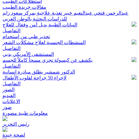
استطلاعات الطبيب
مقالات جريدة الطبيب
عبدالرحمن فتحي عبدالنعيم خبير تغذية علاجية بمركز سعود زايد
للدراسات البحثية بالوطن العربي
النباتات الطبية بديل آمن وفعال للعلاج
التفاصيل
تحذير طبي من إستخدام
المنشطات الجنسية لعلاج مشكلات الشعر
التفاصيل
المستشفى الأمريكي بدبي
يكشف عن كبسولة تجري مسحاً كاملاً للجسم
التفاصيل
الدكتور شمشير يطلق مبادرة إنسانية
لإجراء 50 جراحة لقلوب الأطفال
التفاصيل
الصور
الفيديو
الاعلانات
صور
معلومات طبية مصورة
رئيس التحرير
لصحة جيدة