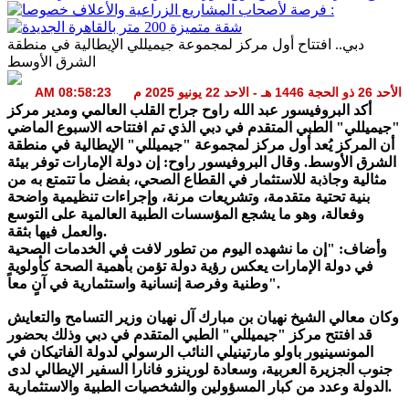
دبي.. افتتاح أول مركز لمجموعة جيميللي الإيطالية في منطقة
الشرق الأوسط
الأحد 26 ذو الحجة 1446 هـ - الاحد 22 يونيو 2025 م 08:58:23 AM
أكد البروفيسور عبد الله راوح جراح القلب العالمي ومدير مركز
"جيميللي" الطبي المتقدم في دبي الذي تم افتتاحه الاسبوع الماضي
أن المركز يُعد أول مركز لمجموعة "جيميللي" الإيطالية في منطقة
الشرق الأوسط. وقال البروفيسور راوح: إن دولة الإمارات توفر بيئة
مثالية وجاذبة للاستثمار في القطاع الصحي، بفضل ما تتمتع به من
بنية تحتية متقدمة، وتشريعات مرنة، وإجراءات تنظيمية واضحة
وفعالة، وهو ما يشجع المؤسسات الطبية العالمية على التوسع
والعمل فيها بثقة.
وأضاف: "إن ما نشهده اليوم من تطور لافت في الخدمات الصحية
في دولة الإمارات يعكس رؤية دولة تؤمن بأهمية الصحة كأولوية
وطنية وفرصة إنسانية واستثمارية في آنٍ معاً".
وكان معالي الشيخ نهيان بن مبارك آل نهيان وزير التسامح والتعايش
قد افتتح مركز "جيميللي" الطبي المتقدم في دبي وذلك بحضور
المونسينيور باولو مارتينيلي النائب الرسولي لدولة الفاتيكان في
جنوب الجزيرة العربية، وسعادة لورينزو فانارا السفير الإيطالي لدى
الدولة وعدد من كبار المسؤولين والشخصيات الطبية والاستثمارية.