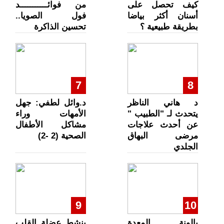
كيف تحصل على
من فوائـــــــــــد
أسنان أكثر بياضا
فول الصويا..
بطريقة طبيعية ؟
تحسين الذاكرة
7
8
د هاني الناظر
د.وائل لطفي: جهل
يتحدث لـ "الطبيب "
الأمهات وراء
عن أحدث علاجات
مشاكل الأطفال
مرضى البهاق
الصحية (2 -2)
الجلدي
9
10
بالونة المعدة
ينشط عضلة القلب