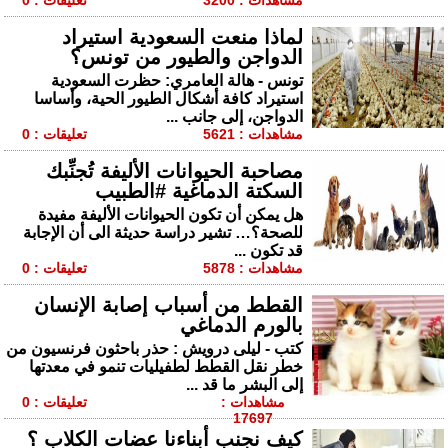
مشاهدات : 3200
تعليقات : 0
لماذا منعت السعودية استيراد
الدواجن والطيور من تونس؟
تونس - هالة العامري: حظرت السعودية
استيراد كافة أشكال الطيور الحية، وأساسا
الدواجن، إلى جانب ...
مشاهدات : 5621
تعليقات : 0
مصاحبة الحيوانات الأليفة تُجنِّبك
السكتة الدماغية #الطبيب
هل يمكن أن تكون الحيوانات الأليفة مفيدة
للصحة؟… تشير دراسة حديثة الى أن الإجابة
قد تكون ...
مشاهدات : 5878
تعليقات : 0
القطط من أسباب إصابة الإنسان
بالورم الدماغي
كتب - ليلى درويش : حذر باحثون فرنسيون من
خطر نقل القطط لطفيليات تنمو في معدتها
إلى البشر ما قد ...
مشاهدات :
تعليقات : 0
17697
كيف نجنب أبناءنا عضات الكلاب ؟