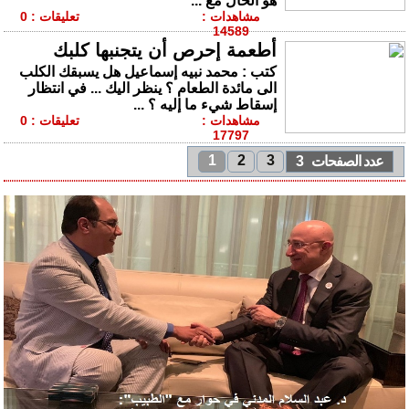
هو الحال مع ...
مشاهدات :
تعليقات : 0
14589
أطعمة إحرص أن يتجنبها كلبك
كتب : محمد نبيه إسماعيل هل يسبقك الكلب
الى مائدة الطعام ؟ ينظر اليك ... في انتظار
إسقاط شيء ما إليه ؟ ...
مشاهدات :
تعليقات : 0
17797
1
2
3
عدد الصفحات 3