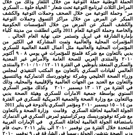
الحملة الوطنية حملة التوعية من خلال التلفاز وذلك من خلال
المراحل الثلاث لبرنامج التوعية تحت شعار " الحياة حلوة ... السكري
مر" وحملة التوعية من خلال الصحف وحملات التوعية والكشف
المبكر عن المرض من خلال مراكز التسوق وحملات التوعية
والكشف المبكر عن المرض من خلال المؤسسات الحكومية
والخاصة وحملة التوعية للعام 2011 والتي انطلقت من مدينة كلباء
بإمارة الشارقة في ابريل وتستمر حتى نهاية العام الحالي .
المؤتمرات المحلية والعالمية وتمت المشاركة في الكثير من
المؤتمرات المحلية والعالمية مثل أعمال القمة العالمية للسكري
بدبي بالتعاون مع شركة فلمنج للمؤتمرات في يومي ٨ - ٩ أكتوبر
٢٠١٠ والمنتدى العربي للصحة العامة والأمراض غير المعدية
والسكري المنعقد بأبوظبي في الفترة ١١ - ١٢ / ١٠ / ٢٠١٠ والمنتدى
العالمي لقيادات السكري بالتعاون مع المكتب التنفيذي لمجلس
وزراء الصحة الخليجي وشركة نوفونوردسك الدنماركية وبالتنسيق
والتعاون مع العديد من الجهات العالمية والإقليمية والمحلية، وذلك
في الفترة من ١٢ - ١٣ ديسمبر ٢٠١٠ وكذلك مؤتمر السكري
السنوي بواسطة جمعية الامارات للسكري وهيئة الصحة بدبي
وبالتعاون مع وزارة الصحة والجمعية الامريكية للسكري في الفترة
من ١٤ – ١٥ ديسمبر ٢٠١٠ ومؤتمر السكري بالدوحة في يناير 2011
الجولة العالمية لحافلة السكري وقامت وزارة الصحة و بالتعاون
مع شركة نوفونورديسك ومركزاستينو لمرض السكري في الدنمارك
باستضافة الجولة العالمية لحافلة السكري في الإمارات العربية
المتحدة خلال الفترة من نوفمبر ٢٠١٠ الى يناير ٢٠١١ ،حيث قام
وزير الصحة بتدشين الجولة رسميا في الشارقة في ٩ نوفمبر ٢٠١٠