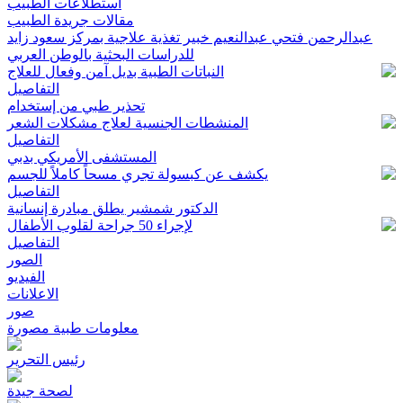
استطلاعات الطبيب
مقالات جريدة الطبيب
عبدالرحمن فتحي عبدالنعيم خبير تغذية علاجية بمركز سعود زايد
للدراسات البحثية بالوطن العربي
النباتات الطبية بديل آمن وفعال للعلاج
التفاصيل
تحذير طبي من إستخدام
المنشطات الجنسية لعلاج مشكلات الشعر
التفاصيل
المستشفى الأمريكي بدبي
يكشف عن كبسولة تجري مسحاً كاملاً للجسم
التفاصيل
الدكتور شمشير يطلق مبادرة إنسانية
لإجراء 50 جراحة لقلوب الأطفال
التفاصيل
الصور
الفيديو
الاعلانات
صور
معلومات طبية مصورة
رئيس التحرير
لصحة جيدة