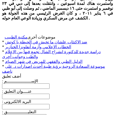
واستمرت هناك لمدة اسبوعين ، وانتقلت بعدها إلى دبي في ٢٣
نوفمبر و استمرت حتى ١٦ ديسمبر الماضي ، ثم وصلت إلى أبو ظبي
في ٦ يناير ٢٠١١ ، و كان الغرض الرئيسي من هذه الجولة هو
الكشف عن مرض السكري وزيادة الوعي العام حوله .
موضوعات أخرى
مكتبة الطبيب
ضد الاكتئاب علشان ما تخيش في الحيطة يا كوتش
*
الخطاب الإعلامي وأزمة أنفلونزا الخنازير
*
دراسة جديدة للدكتورة انشراح الشال تجمع فيها بين الإعلام
*
والطب وجوانب أخرى
الدليل الطبي والفقهي للمريض في شهر الصيام
*
موسوعة السعادة الزوجية برؤية طبية أحدث اصدارات د. على
*
ناصف
أضف تعليق
: الإســـــــــــــــــــم
: عنــــوان التعليق
: البريد الالكترونى
: التعليــــــــــــــــق