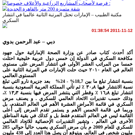
مكتبة الطبيب – الإمارات تحتل المرتبة الثانية عالميا في انتشار
السكري
2011-11-12 01:38:54
دبي – عبد الرحمن بدوي
أكد أحدث كتاب صادر عن وزارة الصحة الإماراتية حول جهود
مكافحة السكري في الدولة إن خمس دول عربية خليجية احتلت
خمسا من المراتب العشر الأولى في انتشار المرض على مستوى
العالم في العام ٢٠١٠ حيث حلت الإمارات في المرتبة الثانية على
المستوى العالمي
بنسبة انتشار تبلغ ما بين 18,7% - 24% بعد جزيرة نارو التي تبلغ
نسبة الانتشار فيها ٣٠٫٨ ٪ ثم تأتي المملكة العربية السعودية بنسبة
انتشار تبلغ ١٦٫٨ ٪ وقطر التي ينتشر المرض فيها بنسبة ١٣٫٣ ٪،
وذلك حسب تقديرات الاتحاد العالمي للسكري . و يصنف مرض
السكري في قائمة الأمراض العشرة الأهم في العالم المتقدم، بل
وربما في قائمة الخمس الأهم و يستمر تقدم المرض إلى أعلى
القائمة ليس في العالم المتقدم فقط بل و كذلك في بقية المناطق
الأخرى في العالم . وتشير التقديرات الإحصائية للاتحاد العالمي
للسكري للعام 2009 م بأن مرض السكري يصيب حالياً حوالي 285
مليون شخص في العالم، ويتوقع أن يصل هذا العدد إلى 438 مليون