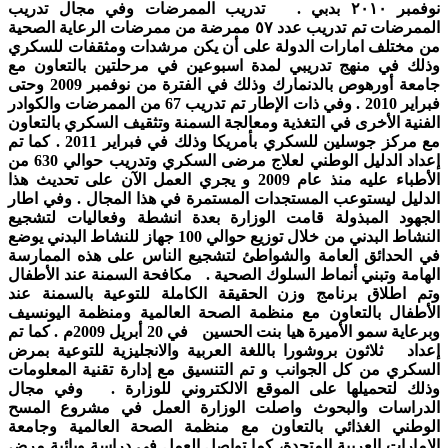
نوفمبر ٢٠١٠ بدبي . تدريب الممرضات وفي مجال تدريب
الممرضات تم تدريب عدد ٥٧ ممرضة من ممرضات الرعاية الصحية
من مختلف امارات الدولة على أن يكن مرشدات ومثقفات للسكري
وذلك في منهج تدريبي لمدة اسبوعين في مرحلتين بالتعاون مع
جامعة أورهوص بالدنمارك وذلك في الفترة من نوفمبر 2009 وحتى
فبراير 2010 . وفي ذات الإطار تم تدريب 67 من الممرضات والكوادر
الفنية الأخرى في التغذية ومعالجة السمنة وتثقيف السكري بالتعاون
مع مركز جوسلين للسكري بأمريكا وذلك في فبراير 2011 . كما تم
إعداد الدليل الوطني لعلاج مرضى السكري وتدريب حوالي 630 من
الأطباء عليه منذ عام 2009 و يجري العمل الآن على تحديث هذا
الدليل ليستوعب المستجدات المستمرة في هذا المجال . وفي اطار
الجهود المبذولة قامت الوزارة بعدة انشطة وفعاليات لتشجيع
النشاط البدني من خلال توزيع حوالي 100 جهاز للنشاط البدني يوضع
في الحدائق العامة والشواطئ لتشجيع الناس على هذه الممارسة
الهامة وتبني أنماط السلوك الصحية . مكافحة السمنة عند الأطفال
وتم اطلاق برنامج وزن الحقيقة الكاملة للتوعية بالسمنة عند
الأطفال بالتعاون مع منظمة الصحة العالمية ومنظمة اليونسيف
وبرعاية سمو الأميرة هيا بنت الحسين في 20 أبريل 2009م . كما تم
إعداد ثلاثون بروشورا باللغة العربية والانجليزية للتوعية بمرض
السكري من كل الجوانب و تم التنسيق مع إدارة تقنية المعلومات
وذلك لتحميلها على الموقع الالكتروني للوزارة . وفي مجال
الدراسات والبحوث واصلت الوزارة العمل في مشروع المسح
الوطني الغذائي بالتعاون مع منظمة الصحة العالمية وجامعة
الإمارات العربية المتحدة، كما تواصل العمل في دراسة وبائية مرض