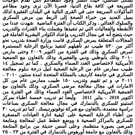
بشكل أساسي، حيث انتشر وجود المطاعم التي تقدم الوجبات
السريعة في كافة بقاع الدنيا، فصرنا الآن نرى وجود مطاعم
المأكولات السريعة حتى في القرى النائية في البلدان الفقيرة لذلك
يميل العديد من خبراء الصحة إلى الربط بين مرض السكري
والسلوك الغذائي . وذكر الكتاب أن الفترة الماضية شهدت عددا من
الأنشطة والفعاليات التي تم تنفيذها وشملت بناء القدرات والتدريب
حيث يتضح أنه في مجال التدريب وإعداد الكوادر البشرية العاملة في
المجالات المتعلقة بمرض السكري قامت وزارة الصحة بتدريب نحو
أكثر من ٥٣٠ طبيب تم تأهيلهم لتنفيذ برنامج الرعاية المستمرة
لمرض السكري وذلك في الفترة من اكتوبر ٢٠٠٩ وحتى مارس
٢٠١٠ وذلك بأبوظبي ودبي والفجيرة، وذلك بالتعاون مع الجمعية
الأمريكية لاختصاصي الغدد الصماء والسكري . كما تم تسجيل ١٤
طبيب ممارس عام من الرعاية الصحية لنيل درجة دبلوم معالجة
السكري في جامعة كارديف بالمملكة المتحدة لمدة سنتين ٢٠١٠ –
٢٠١١ م، و تم تقييم وتدريب ١٥٠ طبيب ممارس عام من كل
الامارات في مجال معالجة مرضى السكري، وذلك بالتعاون مع
الجمعية الأمريكية لاختصاصي الغدد الصماء وذلك في الفترة من
اكتوبر 2010 – يناير 2011 وأيضاً تم تدريب خمسة أطباء بمركز
استينو للسكري بالدنمارك في مجال معالجة السكري بساعات
دراسية معتمدة، بالتعاون مع شركة نوفونورديسك . كما تم تدريب ٣٠
من أطباء الرعاية الصحية على كيفية ادارة العيادات المصغرة
للسكري بالمراكز الصحية ة ووضع خطط عمل لمعالجة ومتابعة
المرضى بصورة منتظمة، وعلى أسس حديثة من برامج المتابعة
وذلك بالتعاون مع جامعة أورهوص بالدنمارك في الفترة من ٢٣ – ٢٥