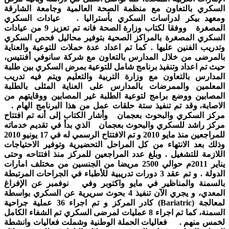
السكري بالتعاون مع منظمة الصحة العالمية وجامعة الشارقة
ومعهد بيكر لدراسات السكري بأستراليا . عيادات السكري
المصغرة ووفقا لكتاب وزارة الصحة فانه تم تعزيز 9 من عيادات
السكري المصغرة بالمراكز الصحية بتوفير محاليل فحص السكري
وتدريب الفنين عليها . كما تم اعداد عدة حملات للتوعية والعناية
بالمرضى من خلال المدارس بالتعاون مع شركة سانوفي أفنتيس،
حيث تم اعداد وتنفيذ برنامج شامل للتوعية بمرض السكري بين طلبة
المدارس بالتعاون مع وزارة التربية والتعليم ويتم فيه تدريب
المعلمين والممرضات بالمدارس على العناية المثلى بالطلبة
المصابين ووضع برامج لتوعية الطلبة غير المصابين ووقايتهم من
الاصابة، وقد تم تنفيذ ستة حلقات عمل من هذا البرنامج الهام .
مركز السكري والبحوث بعجمان وأشار الكتاب إلى أنه تم افتتاح
مركز راشد للسكري والبحوث بعجمان الذي بدأ في تقديم خدماته
للمراجعين منذ مايو 2010 و تم الافتتاح الرسمي له في 17 يونيو 2010
وذلك بعد الانتهاء من كل المراحل التحضيرية وتوفير الاحتياجات
اللازمة للتشغيل . وبلغ عدد المراجعين للمركز منذ افتتاحه وحتى
يناير 2011م حوالي 2500 مريضا من الجنسين من مختلف امارات
الدولة . و تم عقد 3 دورات تدريبية للأطباء في الجراحات المرتبطة
بالسمنة والمناظير في مايو واكتوبر وفي نوفمبر عن الإفراغ
المعدي، و يجري الآن تنفيذ 4 بحوث سريرية عن السكري بواسطة
كادر المركز و تم اجراء 36 عملية جراحية (Bariatric) لمعالجة
السمنة، كما تم اجراء 8 عمليات لمرضى السكري تم الشفاء الكامل
لخمس منهم . فعاليات الحملة الوطنية وشملت فعاليات وانشطة