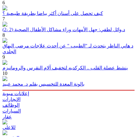
6
كيف تحصل على أسنان أكثر بياضا بطريقة طبيعية ؟
7
د.وائل لطفي: جهل الأمهات وراء مشاكل الأطفال الصحية (2 -2)
8
د هاني الناظر يتحدث لـ "الطبيب " عن أحدث علاجات مرضى البهاق
الجلدي
9
ينشط عضلة القلب .. الكركديه لتخفيف آلام النقرس والروماتيزم
10
بالونة المعدة للتخسيس بقلم د. محمد عبيد
إعلانات مبوبة
الإيجارات
الوظائف
السيارات
عقار
للاعلى