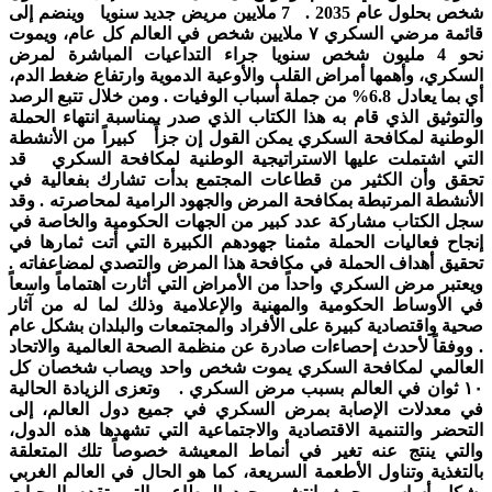
شخص بحلول عام 2035 . 7 ملايين مريض جديد سنويا وينضم إلى
قائمة مرضي السكري ٧ ملايين شخص في العالم كل عام، ويموت
نحو 4 مليون شخص سنويا جراء التداعيات المباشرة لمرض
السكري، وأهمها أمراض القلب والأوعية الدموية وارتفاع ضغط الدم،
أي بما يعادل 6.8% من جملة أسباب الوفيات . ومن خلال تتبع الرصد
والتوثيق الذي قام به هذا الكتاب الذي صدر بمناسبة انتهاء الحملة
الوطنية لمكافحة السكري يمكن القول إن جزأً كبيراً من الأنشطة
التي اشتملت عليها الاستراتيجية الوطنية لمكافحة السكري قد
تحقق وأن الكثير من قطاعات المجتمع بدأت تشارك بفعالية في
الأنشطة المرتبطة بمكافحة المرض والجهود الرامية لمحاصرته . وقد
سجل الكتاب مشاركة عدد كبير من الجهات الحكومية والخاصة في
إنجاح فعاليات الحملة مثمنا جهودهم الكبيرة التي أتت ثمارها في
تحقيق أهداف الحملة في مكافحة هذا المرض والتصدي لمضاعفاته .
ويعتبر مرض السكري واحداً من الأمراض التي أثارت اهتماماً واسعاً
في الأوساط الحكومية والمهنية والإعلامية وذلك لما له من آثار
صحية واقتصادية كبيرة على الأفراد والمجتمعات والبلدان بشكل عام
. ووفقاً لأحدث إحصاءات صادرة عن منظمة الصحة العالمية والاتحاد
العالمي لمكافحة السكري يموت شخص واحد ويصاب شخصان كل
١٠ ثوان في العالم بسبب مرض السكري . وتعزى الزيادة الحالية
في معدلات الإصابة بمرض السكري في جميع دول العالم، إلى
التحضر والتنمية الاقتصادية والاجتماعية التي تشهدها هذه الدول،
والتي ينتج عنه تغير في أنماط المعيشة خصوصاً تلك المتعلقة
بالتغذية وتناول الأطعمة السريعة، كما هو الحال في العالم الغربي